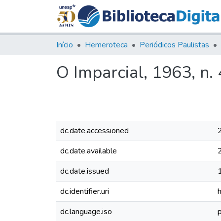
Início
Hemeroteca
Periódicos Paulistas
O Imparcial, 1963, n.
dc.date.accessioned
dc.date.available
dc.date.issued
dc.identifier.uri
dc.language.iso