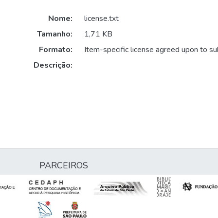
Nome:
license.txt
Tamanho:
1,71 KB
Formato:
Item-specific license agreed upon to s
Descrição:
PARCEIROS