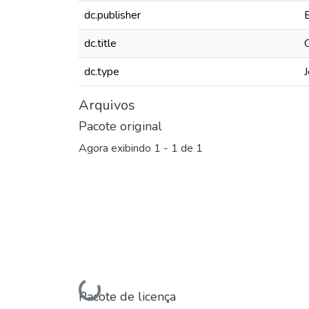
dc.publisher
dc.title
dc.type
J
Arquivos
Pacote original
Agora exibindo
1 - 1 de 1
Pacote de licença