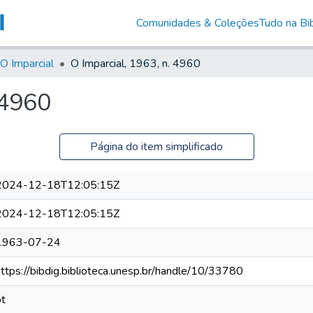
Comunidades & Coleções
Tudo na Bib
O Imparcial
O Imparcial, 1963, n. 4960
 4960
Página do item simplificado
2024-12-18T12:05:15Z
2024-12-18T12:05:15Z
1963-07-24
https://bibdig.biblioteca.unesp.br/handle/10/33780
pt