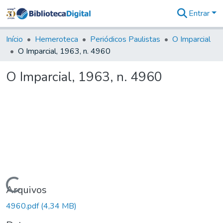
Entrar
Comunidades
&
Início
Hemeroteca
Periódicos Paulistas
O Imparcial
Coleções
O Imparcial, 1963, n. 4960
Tudo na
Biblioteca
O Imparcial, 1963, n. 4960
Digital
Estatísticas
Carregando...
Arquivos
4960.pdf
(4,34 MB)