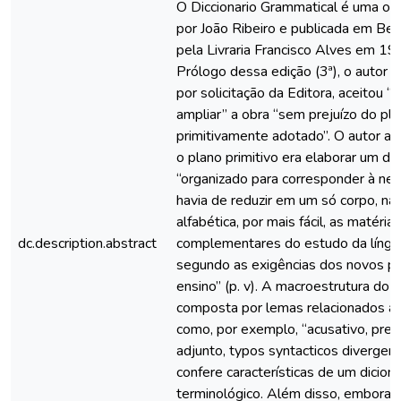
O Diccionario Grammatical é uma ob
por João Ribeiro e publicada em Bel
pela Livraria Francisco Alves em 19
Prólogo dessa edição (3ª), o autor 
por solicitação da Editora, aceitou “
ampliar” a obra “sem prejuízo do pl
primitivamente adotado”. O autor ac
o plano primitivo era elaborar um dic
“organizado para corresponder à ne
havia de reduzir em um só corpo, na
alfabética, por mais fácil, as matérias
dc.description.abstract
complementares do estudo da língu
segundo as exigências dos novos p
ensino” (p. v). A macroestrutura do d
composta por lemas relacionados à 
como, por exemplo, “acusativo, prefi
adjunto, typos syntacticos divergen
confere características de um dicioná
terminológico. Além disso, embora 