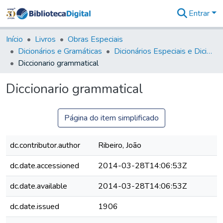
Entrar
Comunidades
&
Início
Livros
Obras Especiais
Coleções
Dicionários e Gramáticas
Dicionários Especiais e Dicionários Especializados
Tudo na
Diccionario grammatical
Biblioteca
Digital
Diccionario grammatical
Estatísticas
Página do item simplificado
dc.contributor.author
Ribeiro, João
dc.date.accessioned
2014-03-28T14:06:53Z
dc.date.available
2014-03-28T14:06:53Z
dc.date.issued
1906