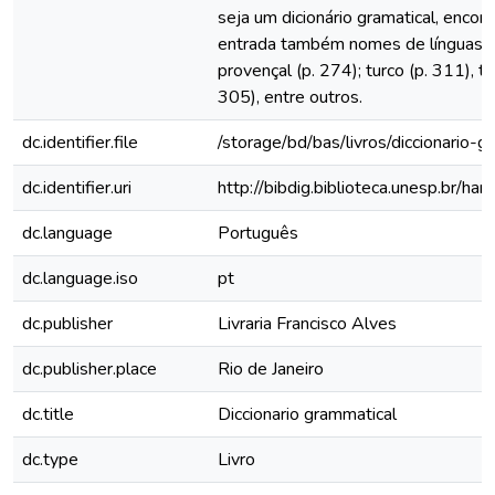
seja um dicionário gramatical, enco
entrada também nomes de línguas 
provençal (p. 274); turco (p. 311), tu
305), entre outros.
dc.identifier.file
/storage/bd/bas/livros/diccionario-g
dc.identifier.uri
http://bibdig.biblioteca.unesp.br/h
dc.language
Português
dc.language.iso
pt
dc.publisher
Livraria Francisco Alves
dc.publisher.place
Rio de Janeiro
dc.title
Diccionario grammatical
dc.type
Livro