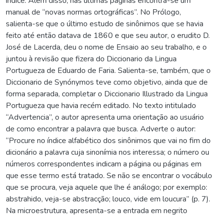
índice. Além disso, nas últimas páginas encontra-se um
manual de “novas normas ortográficas”. No Prólogo,
salienta-se que o último estudo de sinônimos que se havia
feito até então datava de 1860 e que seu autor, o erudito D.
José de Lacerda, deu o nome de Ensaio ao seu trabalho, e o
juntou à revisão que fizera do Diccionario da Lingua
Portugueza de Eduardo de Faria. Salienta-se, também, que o
Diccionario de Synónymos teve como objetivo, ainda que de
forma separada, completar o Diccionario Illustrado da Lingua
Portugueza que havia recém editado. No texto intitulado
“Advertencia”, o autor apresenta uma orientação ao usuário
de como encontrar a palavra que busca. Adverte o autor:
“Procure no índice alfabético dos sinônimos que vai no fim do
dicionário a palavra cuja sinonímia nos interessa; o número ou
números correspondentes indicam a página ou páginas em
que esse termo está tratado. Se não se encontrar o vocábulo
que se procura, veja aquele que lhe é análogo; por exemplo:
abstrahido, veja-se abstracção; louco, vide em loucura” (p. 7).
Na microestrutura, apresenta-se a entrada em negrito