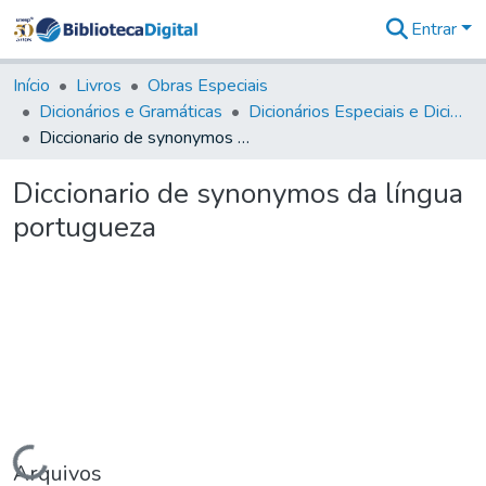
Entrar
Comunidades
&
Início
Livros
Obras Especiais
Coleções
Dicionários e Gramáticas
Dicionários Especiais e Dicionários Especializados
Tudo na
Diccionario de synonymos da língua portugueza
Biblioteca
Digital
Diccionario de synonymos da língua
Estatísticas
portugueza
Carregando...
Arquivos