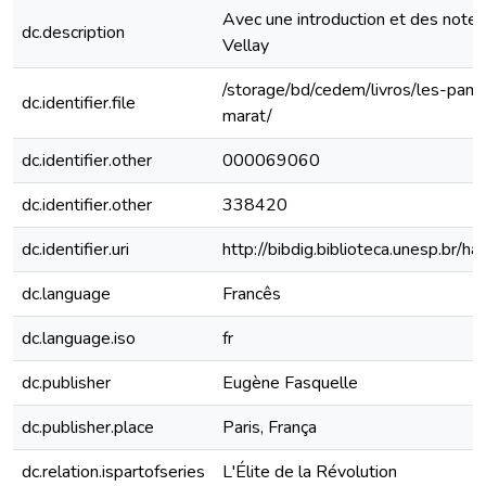
Avec une introduction et des notes
dc.description
Vellay
/storage/bd/cedem/livros/les-pam
dc.identifier.file
marat/
dc.identifier.other
000069060
dc.identifier.other
338420
dc.identifier.uri
http://bibdig.biblioteca.unesp.br/
dc.language
Francês
dc.language.iso
fr
dc.publisher
Eugène Fasquelle
dc.publisher.place
Paris, França
dc.relation.ispartofseries
L'Élite de la Révolution