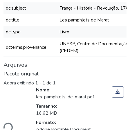
dc.subject
França - História - Revolução, 1
dc.title
Les pamphlets de Marat
dc.type
Livro
UNESP, Centro de Documentação 
dcterms.provenance
(CEDEM)
Arquivos
Pacote original
Agora exibindo
1 - 1 de 1
Nome:
les-pamphlets-de-marat.pdf
Tamanho:
gando...
16,62 MB
Formato:
Adobe Portable Document