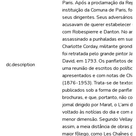
Paris. Após a proclamação da Repú
instituição da Comuna de Paris, foi
seus dirigentes. Seus adversários p
acusavam de querer estabelecer u
com Robespierre e Danton. No ano 
assassinado a punhaladas em sua b
Charlotte Corday, militante girondi
foi retratada pelo grande pintor Ja
David, em 1793. Os panfletos de 
dc.description
uma reunião de escritos do político 
apresentados e com notas de Char
(1876-1953). Trata-se de textos 
publicados sob a forma de panflet
brochuras, e que, portanto, não co
jornal dirigido por Marat, o L’ami d
voltado às notícias do dia e com ar
menor dimensão. Segundo Vellay, e
assim, a meia distância de obras po
maior fôlego, como Les Chaînes de 