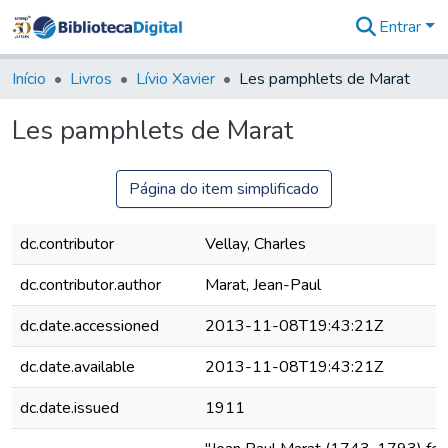
Entrar
Comunidades
&
Início
Livros
Lívio Xavier
Les pamphlets de Marat
Coleções
Tudo na
Les pamphlets de Marat
Biblioteca
Digital
Estatísticas
Página do item simplificado
dc.contributor
Vellay, Charles
dc.contributor.author
Marat, Jean-Paul
dc.date.accessioned
2013-11-08T19:43:21Z
dc.date.available
2013-11-08T19:43:21Z
dc.date.issued
1911