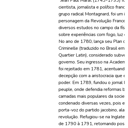
"Jean Paul Marat (1743-1793) foi
cientista, jornalista e político franc
grupo radical Montagnard, foi um i
personagem da Revolução Francesa
diversos estudos no campo da física
sobre experiências com fogo, luz e 
No ano de 1780, lança seu Plan de
Criminelle (traduzido no Brasil em 
Quartier Latin), considerado subver
governo. Seu ingresso na Academia
foi rejeitado em 1781, acentuando
decepção com a aristocracia que e
poder. Em 1789, fundou o jornal L’
peuple, onde defendia reformas bá
camadas mais populares da socieda
condenado diversas vezes, pois er
porta-voz do partido jacobino, ala m
revolução. Refugiou-se na Inglater
de 1790 à 1791, retornando poste