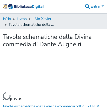
Entrar
Comunidades
&
Início
Livros
Lívio Xavier
Coleções
Tavole schematiche della Divina commedia di Dante Aligheiri
Tudo na
Biblioteca
Tavole schematiche della Divina
Digital
commedia di Dante Aligheiri
Estatísticas
Carregando...
Arquivos
tavole-schematiche-della-divina-commedia.pdf
(9,53 MB)