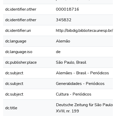
dc.identifier.other
000018716
dc.identifier.other
345832
dc.identifier.uri
http://bibdig.biblioteca.unesp.b
dc.language
Alemão
dc.language.iso
de
dc.publisher.place
São Paulo, Brasil
dc.subject
Alemães - Brasil - Periódicos
dc.subject
Generalidades - Periódicos
dc.subject
Cultura - Periódicos
Deutsche Zeitung für São Paulo, 
dc.title
XVIII, nr. 199