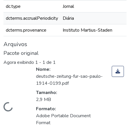
dc.type
Jornal
dcterms.accrualPeriodicity
Diária
dcterms.provenance
Instituto Martius-Staden
Arquivos
Pacote original
Agora exibindo
1 - 1 de 1
Nome:
deutsche-zeitung-fur-sao-paulo-
1914-0199.pdf
Tamanho:
2,9 MB
Carregando...
Formato:
Adobe Portable Document
Format