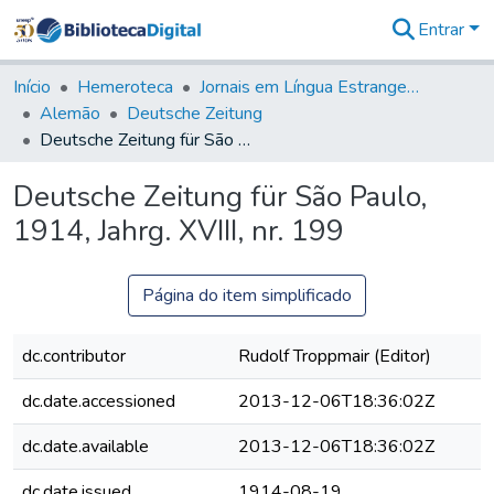
Entrar
Comunidades
&
Início
Hemeroteca
Jornais em Língua Estrangeira
Coleções
Alemão
Deutsche Zeitung
Tudo na
Deutsche Zeitung für São Paulo, 1914, Jahrg. XVIII, nr. 199
Biblioteca
Digital
Deutsche Zeitung für São Paulo,
Estatísticas
1914, Jahrg. XVIII, nr. 199
Página do item simplificado
dc.contributor
Rudolf Troppmair (Editor)
dc.date.accessioned
2013-12-06T18:36:02Z
dc.date.available
2013-12-06T18:36:02Z
dc.date.issued
1914-08-19