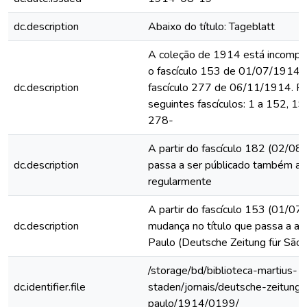
dc.description
Abaixo do título: Tageblatt
A coleção de 1914 está incomplet
o fascículo 153 de 01/07/1914 
dc.description
fascículo 277 de 06/11/1914. F
seguintes fascículos: 1 a 152, 1
278-
A partir do fascículo 182 (02/08/
dc.description
passa a ser públicado também a
regularmente
A partir do fascículo 153 (01/07
dc.description
mudança no título que passa a ac
Paulo (Deutsche Zeitung für São 
/storage/bd/biblioteca-martius-
dc.identifier.file
staden/jornais/deutsche-zeitung-
paulo/1914/0199/