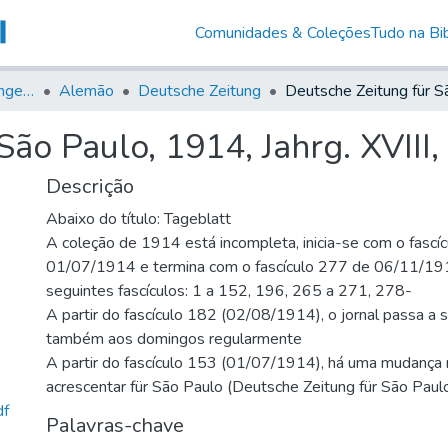
Comunidades & Coleções
Tudo na Bib
Jornais em Língua Estrangeira
Alemão
Deutsche Zeitung
ão Paulo, 1914, Jahrg. XVIII,
Descrição
Abaixo do título: Tageblatt
A coleção de 1914 está incompleta, inicia-se com o fascí
01/07/1914 e termina com o fascículo 277 de 06/11/19
seguintes fascículos: 1 a 152, 196, 265 a 271, 278-
A partir do fascículo 182 (02/08/1914), o jornal passa a 
também aos domingos regularmente
A partir do fascículo 153 (01/07/1914), há uma mudança n
acrescentar für São Paulo (Deutsche Zeitung für São Paul
df
Palavras-chave