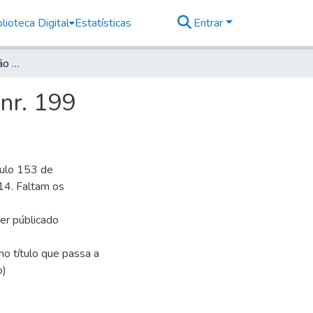
lioteca Digital
Estatísticas
Entrar
Deutsche Zeitung für São Paulo, 1914, Jahrg. XVIII, nr. 199
 nr. 199
culo 153 de
14. Faltam os
ser públicado
o título que passa a
o)