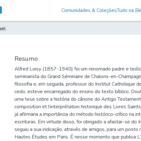
Comunidades & Coleções
Tudo na Bib
aël
Resumo
Alfred Loisy (1857-1940) foi um renomado padre e teólo
seminarista do Grand Séminaire de Chalons-en-Champagne
filosofia e, em seguida, professor do Institut Catholique d
cedo, esteve encarregado do ensino do texto bíblico. Do
uma tese sobre a história do cânone do Antigo Testament
composition et l’interprétation historique des Livres Sai
já afirmaria a importância do método histórico-crítico na i
escrituras. Em virtude disso, foi obrigado a afastar-se do I
seguiu a sua indicação, através de amigos, para um posto 
Hautes Études em Paris. É nesse momento que publica L’É