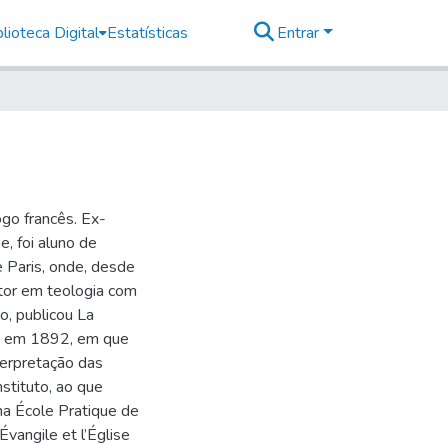
lioteca Digital
Estatísticas
Entrar
go francês. Ex-
, foi aluno de
e Paris, onde, desde
utor em teologia com
o, publicou La
nts em 1892, em que
nterpretação das
nstituto, ao que
na École Pratique de
vangile et l’Église