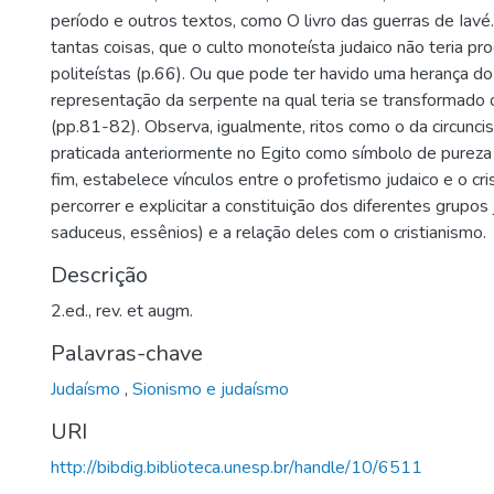
período e outros textos, como O livro das guerras de Iavé.
tantas coisas, que o culto monoteísta judaico não teria pr
politeístas (p.66). Ou que pode ter havido uma herança d
representação da serpente na qual teria se transformado
(pp.81-82). Observa, igualmente, ritos como o da circuncis
praticada anteriormente no Egito como símbolo de pureza r
fim, estabelece vínculos entre o profetismo judaico e o cr
percorrer e explicitar a constituição dos diferentes grupos 
saduceus, essênios) e a relação deles com o cristianismo.
Descrição
2.ed., rev. et augm.
Palavras-chave
Judaísmo
,
Sionismo e judaísmo
URI
http://bibdig.biblioteca.unesp.br/handle/10/6511