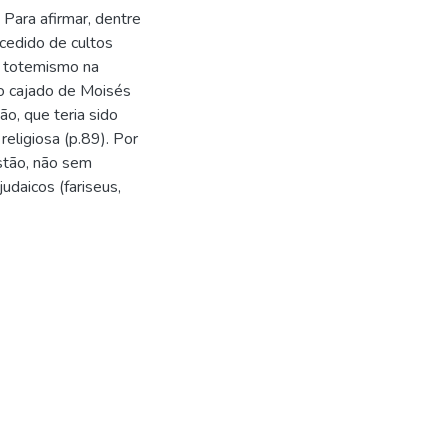
 Para afirmar, dentre
ocedido de cultos
o totemismo na
 o cajado de Moisés
ão, que teria sido
eligiosa (p.89). Por
istão, não sem
judaicos (fariseus,