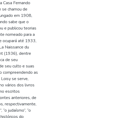
na Casa Fernando
e se chamou de
omungado em 1908,
undo sabe que o
u e publicou teorias
ente nomeado para a
ue ocupará até 1933,
 La Naissance du
nt (1936), dentre
aica de seu
de seu culto e suas
anto compreendendo as
 Loisy se serve,
o vários dos livros
mo escritos
ntes anteriores, de
dos, respectivamente,
”, “o judaísmo”, “o
 históricos do