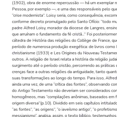
(1902), obra de enorme repercussão — há um exemplar 
Pessoa, por exemplo —, e uma das responsáveis pelo qu
“crise modernista”. Loisy seria, como consequência, exc
conforme decreto promulgado pelo Santo Ofício: “todo m
padre Alfred Loisy, morador da diocese de Langres, ensino
que arruínam o fundamento da fé cristã...” Foi posteriorm
cátedra de História das religiões do Collège de France, q
período de numerosa produção exegética: de livros como
christianisme (1933) e Les Origines du Nouveau Testame
outros. A religião de Israel relata a história da religião jud
surgimento até o período cristão, percorrendo as práticas 
crenças face a outras religiões da antiguidade, tanto qu
suas transformações ao longo do tempo. Para isso, Alfred
ainda uma vez, de uma “crítica das fontes”, observando com
do Antigo Testamento não deveriam ser considerados co
homogêneos, mas “compilações anônimas, baseados em fo
origem diversa”(p.10). Dividido em seis capítulos intitula
“as fontes”, “as origens”, “o iaveísmo antigo”, “o profetismo
messianismo”, analisa, assim, o texto bíblico, testemunhos