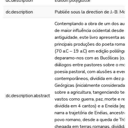
dc.description
Edition polyglotte
dc.description
Publiée sous la direction de J.-B. Mo
Contemplando a obra de um dos auto
de maior influência ocidental desde a
antiguidade, este livro apresenta as 
principais produções do poeta romano
(70 a.C – 19 a.C) em edição polilíngue
deparamo-nos com as Bucólicas (cur
diálogos entre pastores sobre o mod
poesia pastoral, com alusões a event
contemporâneos, dividida em dez par
Geórgicas (inicialmente considerada 
sobre a agricultura, tangenciando te
dc.description.abstract
vastos como guerra, paz, morte e res
dividida em 4 cantos) e a Eneida (ep
narra a trajetória de Enéias, ancestral
povo romano, desde a queda de Tróia
chegada em terras romanas, dividida