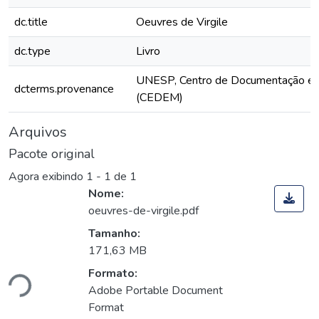
dc.title
Oeuvres de Virgile
dc.type
Livro
UNESP, Centro de Documentação e
dcterms.provenance
(CEDEM)
Arquivos
Pacote original
Agora exibindo
1 - 1 de 1
Nome:
oeuvres-de-virgile.pdf
Tamanho:
egando...
171,63 MB
Formato:
Adobe Portable Document
Format