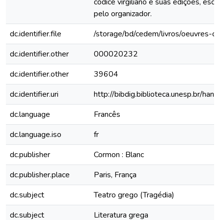
códice virgiliano e suas edições, escr
pelo organizador.
dc.identifier.file
/storage/bd/cedem/livros/oeuvres-de-
dc.identifier.other
000020232
dc.identifier.other
39604
dc.identifier.uri
http://bibdig.biblioteca.unesp.br/ha
dc.language
Francês
dc.language.iso
fr
dc.publisher
Cormon : Blanc
dc.publisher.place
Paris, França
dc.subject
Teatro grego (Tragédia)
dc.subject
Literatura grega