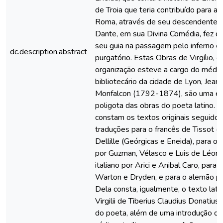
de Troia que teria contribuído para a
Roma, através de seu descendente 
Dante, em sua Divina Comédia, fez de 
seu guia na passagem pelo inferno e
dc.description.abstract
purgatório. Estas Obras de Virgílio, c
organização esteve a cargo do médic
bibliotecário da cidade de Lyon, Jean
Monfalcon (1792-1874), são uma ed
poligota das obras do poeta latino. 
constam os textos originais seguidos
traduções para o francês de Tissot (B
Dellille (Geórgicas e Eneida), para o
por Guzman, Vélasco e Luis de Léon,
italiano por Arici e Anibal Caro, para 
Warton e Dryden, e para o alemão po
Dela consta, igualmente, o texto lati
Virgilii de Tiberius Claudius Donatius
do poeta, além de uma introdução qu