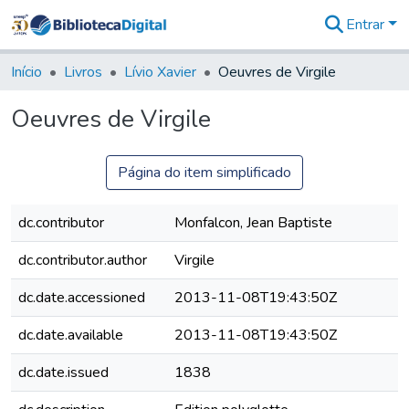
Entrar
Comunidades
&
Início
Livros
Lívio Xavier
Oeuvres de Virgile
Coleções
Tudo na
Oeuvres de Virgile
Biblioteca
Digital
Estatísticas
Página do item simplificado
dc.contributor
Monfalcon, Jean Baptiste
dc.contributor.author
Virgile
dc.date.accessioned
2013-11-08T19:43:50Z
dc.date.available
2013-11-08T19:43:50Z
dc.date.issued
1838