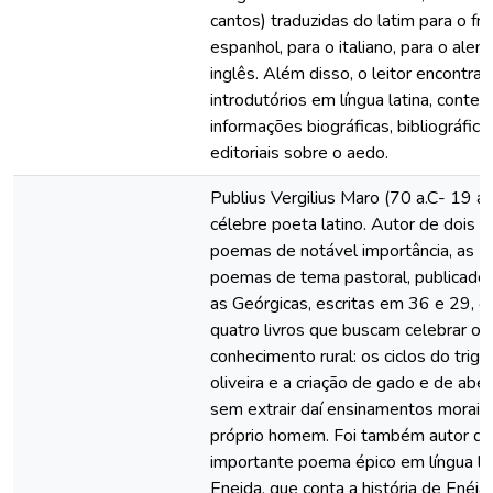
cantos) traduzidas do latim para o fra
espanhol, para o italiano, para o alem
inglês. Além disso, o leitor encontrar
introdutórios em língua latina, conte
informações biográficas, bibliográfica
editoriais sobre o aedo.
Publius Vergilius Maro (70 a.C- 19 a.C
célebre poeta latino. Autor de dois 
poemas de notável importância, as Bu
poemas de tema pastoral, publicado
as Geórgicas, escritas em 36 e 29, c
quatro livros que buscam celebrar o
conhecimento rural: os ciclos do trigo,
oliveira e a criação de gado e de abel
sem extrair daí ensinamentos morais
próprio homem. Foi também autor do
importante poema épico em língua lat
Eneida, que conta a história de Enéia