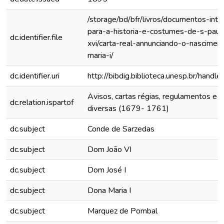
/storage/bd/bfr/livros/documentos-int
para-a-historia-e-costumes-de-s-paul
dc.identifier.file
xvi/carta-real-annunciando-o-nascimen
maria-i/
dc.identifier.uri
http://bibdig.biblioteca.unesp.br/hand
Avisos, cartas régias, regulamentos e 
dc.relation.ispartof
diversas (1679- 1761)
dc.subject
Conde de Sarzedas
dc.subject
Dom João VI
dc.subject
Dom José I
dc.subject
Dona Maria I
dc.subject
Marquez de Pombal