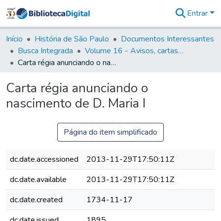
Entrar
Comunidades
&
Início
História de São Paulo
Documentos Interessantes
Coleções
Busca Integrada
Volume 16 - Avisos, cartas régias, regulamentos e ordens diversas (1679- 1761)
Tudo na
Carta régia anunciando o nascimento de D. Maria I
Biblioteca
Digital
Carta régia anunciando o
Estatísticas
nascimento de D. Maria I
Página do item simplificado
dc.date.accessioned
2013-11-29T17:50:11Z
dc.date.available
2013-11-29T17:50:11Z
dc.date.created
1734-11-17
dc.date.issued
1895