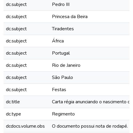
dc.subject
Pedro III
dc.subject
Princesa da Beira
dc.subject
Tiradentes
dc.subject
África
dc.subject
Portugal
dc.subject
Rio de Janeiro
dc.subject
São Paulo
dc.subject
Festas
dc.title
Carta régia anunciando o nascimento de 
dc.type
Regimento
dcdocs.volume.obs
O documento possui nota de rodapé.