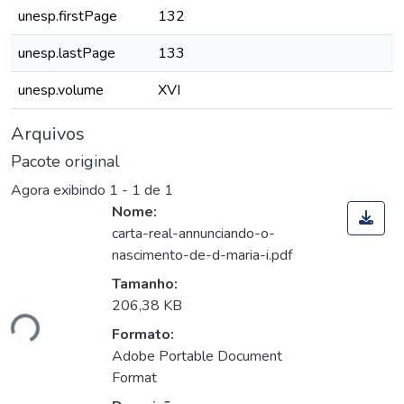
unesp.firstPage
132
unesp.lastPage
133
unesp.volume
XVI
Arquivos
Pacote original
Agora exibindo
1 - 1 de 1
Nome:
carta-real-annunciando-o-
nascimento-de-d-maria-i.pdf
Tamanho:
206,38 KB
ndo...
Formato:
Adobe Portable Document
Format