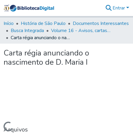
Entrar
Comunidades
&
Início
História de São Paulo
Documentos Interessantes
Coleções
Busca Integrada
Volume 16 - Avisos, cartas régias, regulamentos e ordens diversas (1679- 1761)
Tudo na
Carta régia anunciando o nascimento de D. Maria I
Biblioteca
Digital
Carta régia anunciando o
Estatísticas
nascimento de D. Maria I
Carregando...
Arquivos