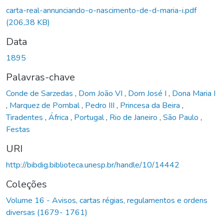
carta-real-annunciando-o-nascimento-de-d-maria-i.pdf
(206,38 KB)
Data
1895
Palavras-chave
Conde de Sarzedas
,
Dom João VI
,
Dom José I
,
Dona Maria I
,
Marquez de Pombal
,
Pedro III
,
Princesa da Beira
,
Tiradentes
,
África
,
Portugal
,
Rio de Janeiro
,
São Paulo
,
Festas
URI
http://bibdig.biblioteca.unesp.br/handle/10/14442
Coleções
Volume 16 - Avisos, cartas régias, regulamentos e ordens
diversas (1679- 1761)