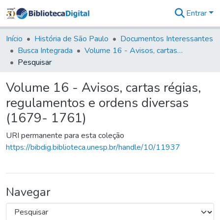
Entrar
Comunidades
&
Início
História de São Paulo
Documentos Interessantes
Coleções
Busca Integrada
Volume 16 - Avisos, cartas régias, regulamentos e ordens diversas (1679- 1761)
Tudo na
Pesquisar
Biblioteca
Digital
Volume 16 - Avisos, cartas régias,
Estatísticas
regulamentos e ordens diversas
(1679- 1761)
URI permanente para esta coleção
https://bibdig.biblioteca.unesp.br/handle/10/11937
Navegar