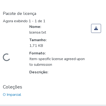
Pacote de licença
Agora exibindo
1 - 1 de 1
Nome:
license.txt
Tamanho:
1,71 KB
Formato:
Carregando...
Item-specific license agreed upon
to submission
Descrição:
Coleções
O Imparcial