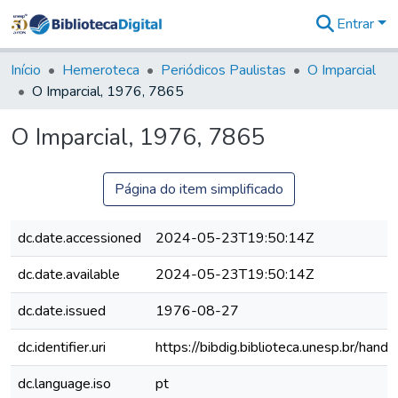
Entrar
Comunidades
&
Início
Hemeroteca
Periódicos Paulistas
O Imparcial
Coleções
O Imparcial, 1976, 7865
Tudo na
Biblioteca
O Imparcial, 1976, 7865
Digital
Estatísticas
Página do item simplificado
dc.date.accessioned
2024-05-23T19:50:14Z
dc.date.available
2024-05-23T19:50:14Z
dc.date.issued
1976-08-27
dc.identifier.uri
https://bibdig.biblioteca.unesp.br/han
dc.language.iso
pt