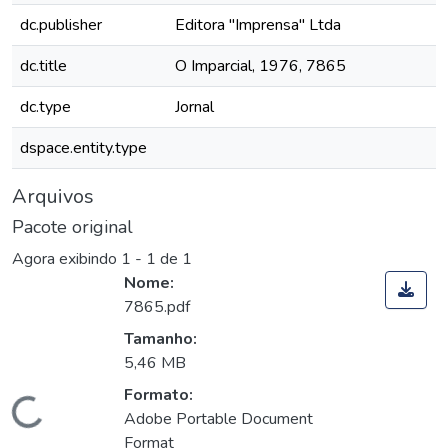
dc.publisher
Editora "Imprensa" Ltda
dc.title
O Imparcial, 1976, 7865
dc.type
Jornal
dspace.entity.type
Arquivos
Pacote original
Agora exibindo
1 - 1 de 1
Nome:
7865.pdf
Tamanho:
5,46 MB
Formato:
Carregando...
Adobe Portable Document
Format