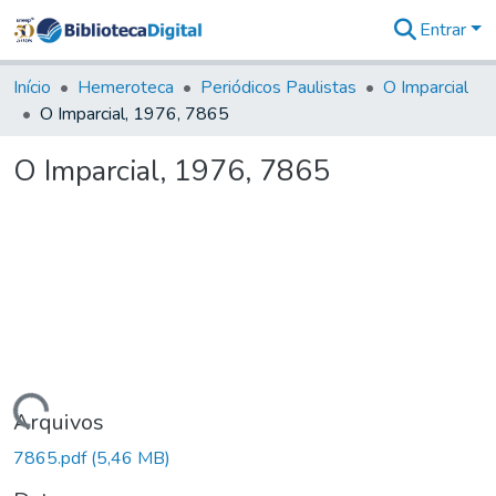
Entrar
Comunidades
&
Início
Hemeroteca
Periódicos Paulistas
O Imparcial
Coleções
O Imparcial, 1976, 7865
Tudo na
Biblioteca
O Imparcial, 1976, 7865
Digital
Estatísticas
Carregando...
Arquivos
7865.pdf
(5,46 MB)