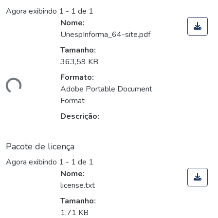
Agora exibindo
1 - 1 de 1
Nome:
UnespInforma_64-site.pdf
Tamanho:
363,59 KB
Formato:
gando...
Adobe Portable Document
Format
Descrição:
Pacote de licença
Agora exibindo
1 - 1 de 1
Nome:
license.txt
Tamanho:
1,71 KB