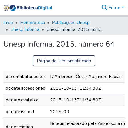
Entrar
Comunidades
&
Início
Hemeroteca
Publicações Unesp
Coleções
Unesp Informa
Unesp Informa, 2015, número 64
Tudo na
Biblioteca
Unesp Informa, 2015, número 64
Digital
Estatísticas
Página do item simplificado
dc.contributor.editor
D'Ambrosio, Oscar Alejandro Fabian
dc.date.accessioned
2015-10-13T11:34:30Z
dc.date.available
2015-10-13T11:34:30Z
dc.date.issued
2015-03
Boletim elaborado pela Assessoria de
dc.description