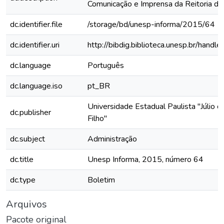
Comunicação e Imprensa da Reitoria 
dc.identifier.file
/storage/bd/unesp-informa/2015/64
dc.identifier.uri
http://bibdig.biblioteca.unesp.br/hand
dc.language
Português
dc.language.iso
pt_BR
Universidade Estadual Paulista "Júlio 
dc.publisher
Filho"
dc.subject
Administração
dc.title
Unesp Informa, 2015, número 64
dc.type
Boletim
Arquivos
Pacote original