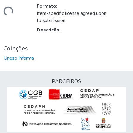
Formato:
gando...
Item-specific license agreed upon
to submission
Descrição:
Coleções
Unesp Informa
PARCEIROS