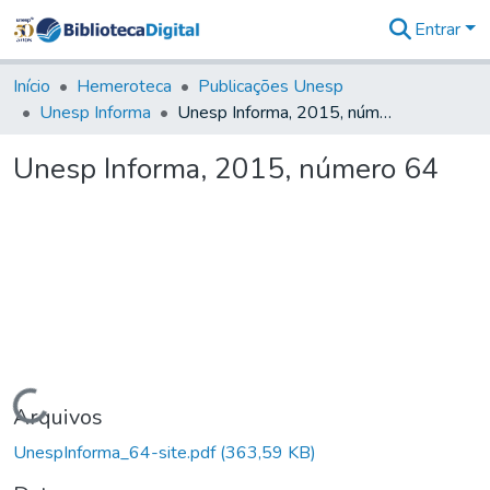
Entrar
Comunidades
&
Início
Hemeroteca
Publicações Unesp
Coleções
Unesp Informa
Unesp Informa, 2015, número 64
Tudo na
Biblioteca
Unesp Informa, 2015, número 64
Digital
Estatísticas
Carregando...
Arquivos
UnespInforma_64-site.pdf
(363,59 KB)