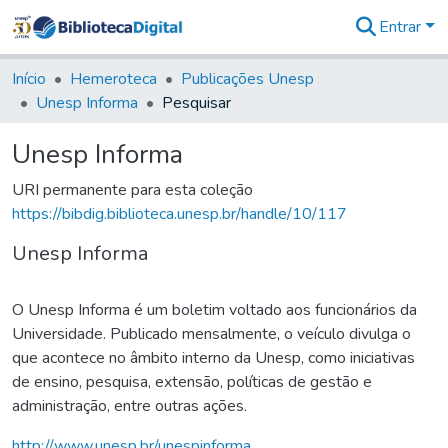
Entrar
Comunidades
&
Início
Hemeroteca
Publicações Unesp
Coleções
Unesp Informa
Pesquisar
Tudo na
Biblioteca
Unesp Informa
Digital
Estatísticas
URI permanente para esta coleção
https://bibdig.biblioteca.unesp.br/handle/10/117
Unesp Informa
O Unesp Informa é um boletim voltado aos funcionários da
Universidade. Publicado mensalmente, o veículo divulga o
que acontece no âmbito interno da Unesp, como iniciativas
de ensino, pesquisa, extensão, políticas de gestão e
administração, entre outras ações.
http://www.unesp.br/unespinforma