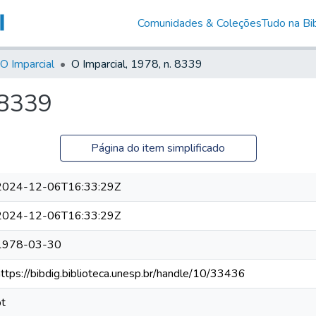
Comunidades & Coleções
Tudo na Bib
O Imparcial
O Imparcial, 1978, n. 8339
 8339
Página do item simplificado
2024-12-06T16:33:29Z
2024-12-06T16:33:29Z
1978-03-30
https://bibdig.biblioteca.unesp.br/handle/10/33436
pt