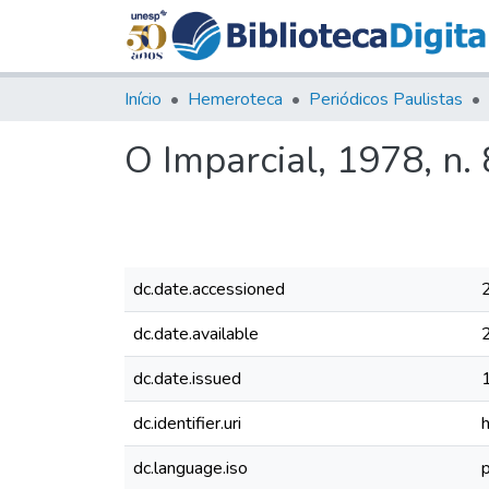
Início
Hemeroteca
Periódicos Paulistas
O Imparcial, 1978, n.
dc.date.accessioned
dc.date.available
dc.date.issued
dc.identifier.uri
dc.language.iso