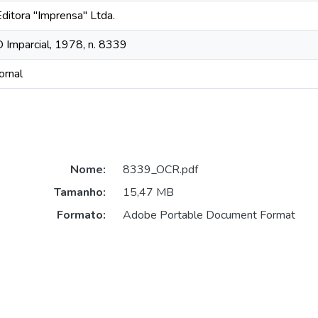
Editora "Imprensa" Ltda.
O Imparcial, 1978, n. 8339
ornal
Nome:
8339_OCR.pdf
Tamanho:
15,47 MB
Formato:
Adobe Portable Document Format