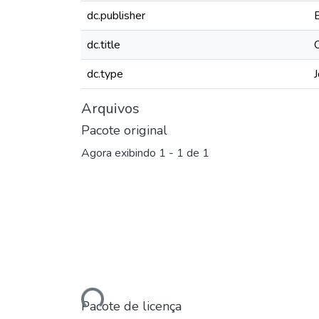
dc.publisher
dc.title
dc.type
J
Arquivos
Pacote original
Agora exibindo
1 - 1 de 1
Carregando...
Pacote de licença