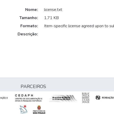
Nome:
license.txt
Tamanho:
1,71 KB
Formato:
Item-specific license agreed upon to s
Descrição:
PARCEIROS