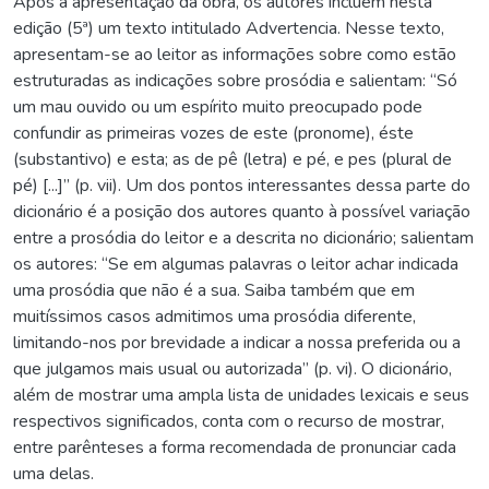
Após a apresentação da obra, os autores incluem nesta
edição (5ª) um texto intitulado Advertencia. Nesse texto,
apresentam-se ao leitor as informações sobre como estão
estruturadas as indicações sobre prosódia e salientam: “Só
um mau ouvido ou um espírito muito preocupado pode
confundir as primeiras vozes de este (pronome), éste
(substantivo) e esta; as de pê (letra) e pé, e pes (plural de
pé) [...]” (p. vii). Um dos pontos interessantes dessa parte do
dicionário é a posição dos autores quanto à possível variação
entre a prosódia do leitor e a descrita no dicionário; salientam
os autores: “Se em algumas palavras o leitor achar indicada
uma prosódia que não é a sua. Saiba também que em
muitíssimos casos admitimos uma prosódia diferente,
limitando-nos por brevidade a indicar a nossa preferida ou a
que julgamos mais usual ou autorizada” (p. vi). O dicionário,
além de mostrar uma ampla lista de unidades lexicais e seus
respectivos significados, conta com o recurso de mostrar,
entre parênteses a forma recomendada de pronunciar cada
uma delas.