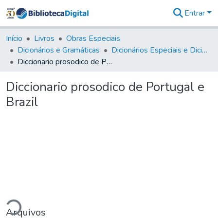
Entrar
Comunidades
&
Início
Livros
Obras Especiais
Coleções
Dicionários e Gramáticas
Dicionários Especiais e Dicionários Especializados
Tudo na
Diccionario prosodico de Portugal e Brazil
Biblioteca
Digital
Diccionario prosodico de Portugal e
Estatísticas
Brazil
gando...
Arquivos