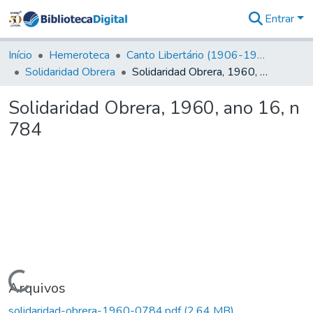
Entrar
Comunidades
&
Início
Hemeroteca
Canto Libertário (1906-1995)
Coleções
Solidaridad Obrera
Solidaridad Obrera, 1960, ano 16, n 784
Tudo na
Biblioteca
Solidaridad Obrera, 1960, ano 16, n
Digital
784
Estatísticas
Carregando...
Arquivos
solidaridad-obrera-1960-0784.pdf
(2,64 MB)