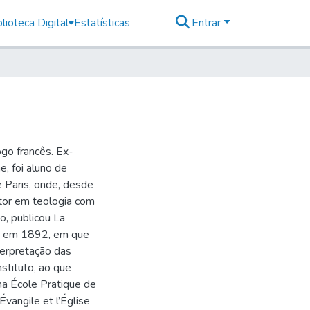
lioteca Digital
Estatísticas
Entrar
go francês. Ex-
, foi aluno de
e Paris, onde, desde
utor em teologia com
o, publicou La
nts em 1892, em que
nterpretação das
nstituto, ao que
na École Pratique de
vangile et l’Église