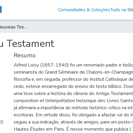
Comunidades & Coleções
Tudo na Bib
Les Livres du Nouveau Testament
u Testament
Resumo
Alfred Loisy (1857-1940) foi um renomado padre e teólo
seminarista do Grand Séminaire de Chalons-en-Champagne
filosofia e, em seguida, professor do Institut Catholique d
cedo, esteve encarregado do ensino do texto bíblico. Do
uma tese sobre a história do cânone do Antigo Testament
composition et l’interprétation historique des Livres Sai
já afirmaria a importância do método histórico-crítico na i
escrituras. Em virtude disso, foi obrigado a afastar-se do I
B)
seguiu a sua indicação, através de amigos, para um posto 
Hautes Études em Paris. É nesse momento que publica L’É