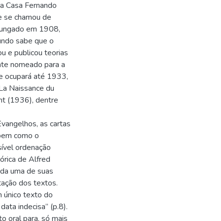
na Casa Fernando
e se chamou de
omungado em 1908,
undo sabe que o
u e publicou teorias
ente nomeado para a
ue ocupará até 1933,
 La Naissance du
nt (1936), dentre
vangelhos, as cartas
 bem como o
ível ordenação
órica de Alfred
cada uma de suas
atação dos textos.
 único texto do
ata indecisa” (p.8).
o oral para, só mais