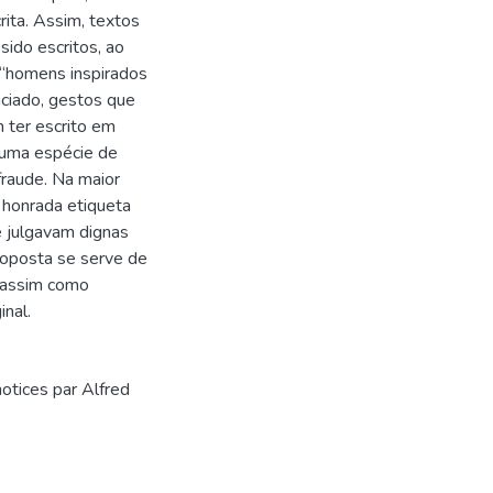
rita. Assim, textos
ido escritos, ao
 “homens inspirados
nciado, gestos que
m ter escrito em
numa espécie de
raude. Na maior
 honrada etiqueta
se julgavam dignas
roposta se serve de
, assim como
inal.
notices par Alfred