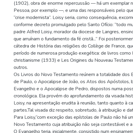
(1902), obra de enorme repercussão — há um exemplar 
Pessoa, por exemplo —, e uma das responsáveis pelo qu
“crise modernista”. Loisy seria, como consequência, exc
conforme decreto promulgado pelo Santo Ofício: “todo m
padre Alfred Loisy, morador da diocese de Langres, ensino
que arruínam o fundamento da fé cristã...” Foi posteriorm
cátedra de História das religiões do Collège de France, q
período de numerosa produção exegética: de livros como
christianisme (1933) e Les Origines du Nouveau Testame
outros.
Os Livros do Novo Testamento reúnem a totalidade dos E
de Paulo, o Apocalipse de João, os Atos dos Apóstolos,
Evangelho e o Apocalipse de Pedro, dispostos numa poss
cronológica. Ela provém do aprofundamento da visada hist
Loisy, na apresentação erudita à reunião, tanto quanto à 
partes.Tal visada diz respeito, sobretudo, à atribuição e d
Para Loisy,“com exceção das epístolas de Paulo não há um
Novo Testamento cuja atribuição não seja contestável e a d
O Evangelho teria, inicialmente, consistido num ensinament