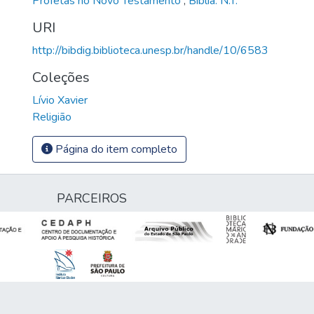
Profetas no Novo Testamento
,
Bíblia. N.T.
URI
http://bibdig.biblioteca.unesp.br/handle/10/6583
Coleções
Lívio Xavier
Religião
Página do item completo
PARCEIROS