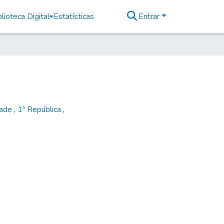
lioteca Digital
Estatísticas
Entrar
dade
,
1ª República
,