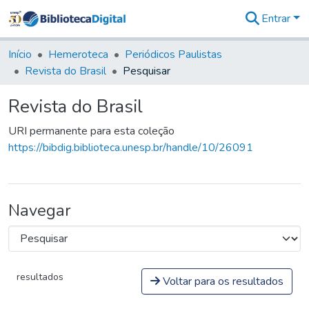
Entrar
Comunidades
&
Início
Hemeroteca
Periódicos Paulistas
Coleções
Revista do Brasil
Pesquisar
Tudo na
Biblioteca
Revista do Brasil
Digital
Estatísticas
URI permanente para esta coleção
https://bibdig.biblioteca.unesp.br/handle/10/26091
Navegar
resultados
Voltar para os resultados