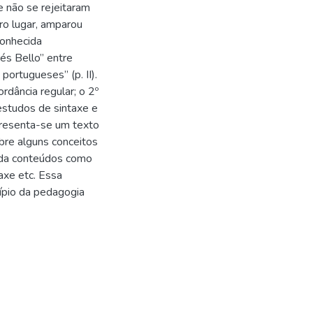
e não se rejeitaram
iro lugar, amparou
conhecida
és Bello” entre
portugueses” (p. II).
rdância regular; o 2º
 estudos de sintaxe e
apresenta-se um texto
bre alguns conceitos
orda conteúdos como
taxe etc. Essa
cípio da pedagogia