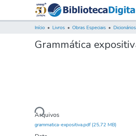
Início
Livros
Obras Especiais
Dicionário
Grammática expositiv
Carregando...
Arquivos
grammatica-expositiva.pdf
(25,72 MB)