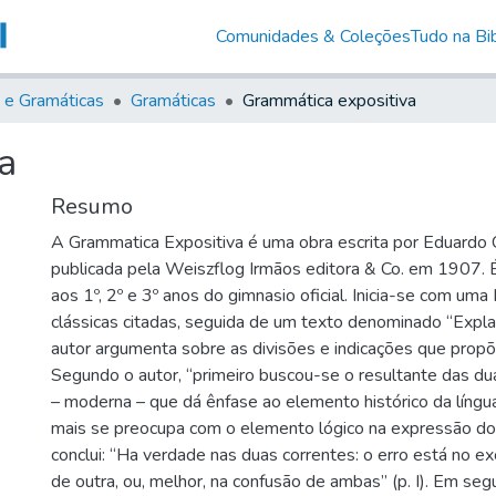
Comunidades & Coleções
Tudo na Bib
s e Gramáticas
Gramáticas
Grammática expositiva
a
Resumo
A Grammatica Expositiva é uma obra escrita por Eduardo C
publicada pela Weiszflog Irmãos editora & Co. em 1907. 
aos 1º, 2º e 3º anos do gimnasio oficial. Inicia-se com uma
clássicas citadas, seguida de um texto denominado “Expla
autor argumenta sobre as divisões e indicações que propõ
Segundo o autor, “primeiro buscou-se o resultante das du
– moderna – que dá ênfase ao elemento histórico da língua 
mais se preocupa com o elemento lógico na expressão d
conclui: “Ha verdade nas duas correntes: o erro está no e
de outra, ou, melhor, na confusão de ambas” (p. I). Em seg