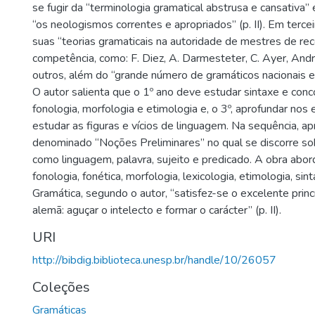
se fugir da “terminologia gramatical abstrusa e cansativa” 
“os neologismos correntes e apropriados” (p. II). Em terce
suas “teorias gramaticais na autoridade de mestres de re
competência, como: F. Diez, A. Darmesteter, C. Ayer, Andr
outros, além do “grande número de gramáticos nacionais e 
O autor salienta que o 1º ano deve estudar sintaxe e conco
fonologia, morfologia e etimologia e, o 3º, aprofundar nos
estudar as figuras e vícios de linguagem. Na sequência, 
denominado “Noções Preliminares” no qual se discorre so
como linguagem, palavra, sujeito e predicado. A obra ab
fonologia, fonética, morfologia, lexicologia, etimologia, sin
Gramática, segundo o autor, “satisfez-se o excelente prin
alemã: aguçar o intelecto e formar o carácter” (p. II).
URI
http://bibdig.biblioteca.unesp.br/handle/10/26057
Coleções
Gramáticas