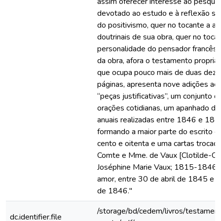
assim oferecer interesse ao pesqui
devotado ao estudo e à reflexão so
do positivismo, quer no tocante a a
doutrinais de sua obra, quer no toca
personalidade do pensador francês.
da obra, afora o testamento propria
que ocupa pouco mais de duas deze
páginas, apresenta nove adições ao
“peças justificativas”, um conjunto d
orações cotidianas, um apanhado de
anuais realizadas entre 1846 e 1856
formando a maior parte do escrito e
cento e oitenta e uma cartas trocad
Comte e Mme. de Vaux [Clotilde-Ch
Joséphine Marie Vaux; 1815-1846],
amor, entre 30 de abril de 1845 e 
de 1846."
/storage/bd/cedem/livros/testamen
dc.identifier.file