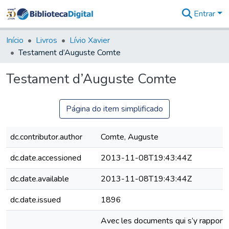
Entrar
Comunidades
&
Início
Livros
Lívio Xavier
Coleções
Testament d’Auguste Comte
Tudo na
Biblioteca
Testament d’Auguste Comte
Digital
Estatísticas
Página do item simplificado
dc.contributor.author
Comte, Auguste
dc.date.accessioned
2013-11-08T19:43:44Z
dc.date.available
2013-11-08T19:43:44Z
dc.date.issued
1896
Avec les documents qui s’y rapporte