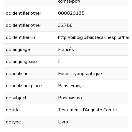
comte/pdf/
dc.identifier.other
000020135
dc.identifier.other
32786
dc.identifier.uri
http://bibdig.biblioteca.unesp.br/h
dc.language
Francês
dc.language.iso
fr
dc.publisher
Fonds Typographique
dc.publisher.place
Paris, França
dc.subject
Positivismo
dc.title
Testament d’Auguste Comte
dc.type
Livro