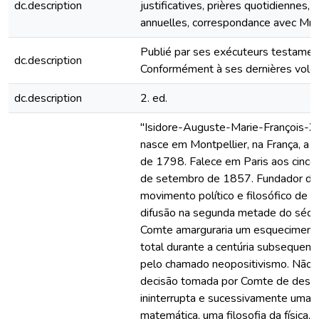
dc.description
justificatives, prières quotidiennes,
annuelles, correspondance avec Mm
Publié par ses exécuteurs testament
dc.description
Conformément à ses dernières volo
dc.description
2. ed.
"Isidore-Auguste-Marie-François-X
nasce em Montpellier, na França, a 1
de 1798. Falece em Paris aos cinco
de setembro de 1857. Fundador do 
movimento político e filosófico de 
difusão na segunda metade do sécul
Comte amarguraria um esqueciment
total durante a centúria subsequent
pelo chamado neopositivismo. Não o
decisão tomada por Comte de dese
ininterrupta e sucessivamente uma f
matemática, uma filosofia da física, 