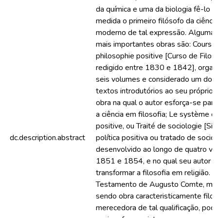
da química e uma da biologia fê-lo 
medida o primeiro filósofo da ciência
moderno de tal expressão. Algumas
mais importantes obras são: Cours 
philosophie positive [Curso de Filoso
redigido entre 1830 e 1842], orga
seis volumes e considerado um dos
textos introdutórios ao seu próprio
obra na qual o autor esforça-se para
a ciência em filosofia; Le système d
positive, ou Traité de sociologie [S
dc.description.abstract
política positiva ou tratado de sociol
desenvolvido ao longo de quatro vo
1851 e 1854, e no qual seu autor p
transformar a filosofia em religião. O
Testamento de Augusto Comte, m
sendo obra caracteristicamente filos
merecedora de tal qualificação, pod