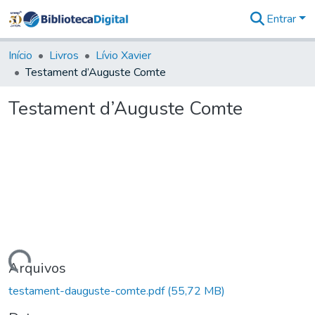
Entrar
Comunidades
&
Início
Livros
Lívio Xavier
Coleções
Testament d’Auguste Comte
Tudo na
Biblioteca
Testament d’Auguste Comte
Digital
Estatísticas
gando...
Arquivos
testament-dauguste-comte.pdf
(55,72 MB)