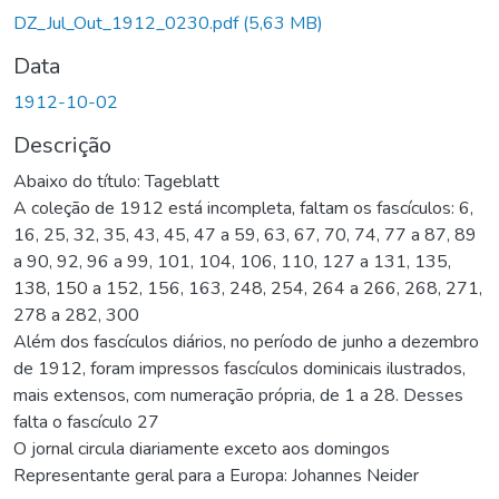
Carregando...
DZ_Jul_Out_1912_0230.pdf
(5,63 MB)
Data
1912-10-02
Descrição
Abaixo do título: Tageblatt
A coleção de 1912 está incompleta, faltam os fascículos: 6,
16, 25, 32, 35, 43, 45, 47 a 59, 63, 67, 70, 74, 77 a 87, 89
a 90, 92, 96 a 99, 101, 104, 106, 110, 127 a 131, 135,
138, 150 a 152, 156, 163, 248, 254, 264 a 266, 268, 271,
278 a 282, 300
Além dos fascículos diários, no período de junho a dezembro
de 1912, foram impressos fascículos dominicais ilustrados,
mais extensos, com numeração própria, de 1 a 28. Desses
falta o fascículo 27
O jornal circula diariamente exceto aos domingos
Representante geral para a Europa: Johannes Neider