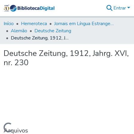
Entrar
Comunidades
&
Início
Hemeroteca
Jornais em Língua Estrangeira
Coleções
Alemão
Deutsche Zeitung
Tudo na
Deutsche Zeitung, 1912, Jahrg. XVI, nr. 230
Biblioteca
Digital
Deutsche Zeitung, 1912, Jahrg. XVI,
Estatísticas
nr. 230
Arquivos