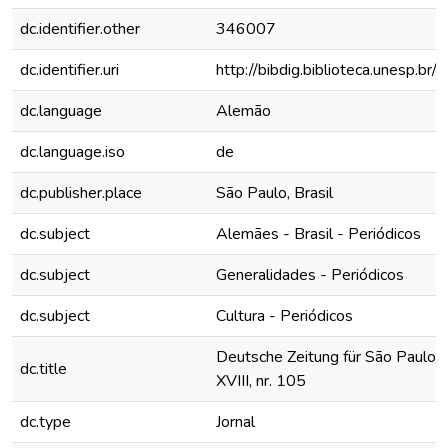
dc.identifier.other
346007
dc.identifier.uri
http://bibdig.biblioteca.unesp.b
dc.language
Alemão
dc.language.iso
de
dc.publisher.place
São Paulo, Brasil
dc.subject
Alemães - Brasil - Periódicos
dc.subject
Generalidades - Periódicos
dc.subject
Cultura - Periódicos
Deutsche Zeitung für São Paulo, 
dc.title
XVIII, nr. 105
dc.type
Jornal