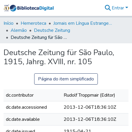
Entrar
Comunidades
&
Início
Hemeroteca
Jornais em Língua Estrangeira
Coleções
Alemão
Deutsche Zeitung
Tudo na
Deutsche Zeitung für São Paulo, 1915, Jahrg. XVIII, nr. 105
Biblioteca
Digital
Deutsche Zeitung für São Paulo,
Estatísticas
1915, Jahrg. XVIII, nr. 105
Página do item simplificado
dc.contributor
Rudolf Troppmair (Editor)
dc.date.accessioned
2013-12-06T18:36:10Z
dc.date.available
2013-12-06T18:36:10Z
dc.date.issued
1915-04-21