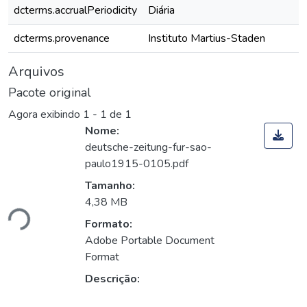
dcterms.accrualPeriodicity
Diária
dcterms.provenance
Instituto Martius-Staden
Arquivos
Pacote original
Agora exibindo
1 - 1 de 1
Nome:
deutsche-zeitung-fur-sao-
paulo1915-0105.pdf
Tamanho:
ando...
4,38 MB
Formato:
Adobe Portable Document
Format
Descrição: