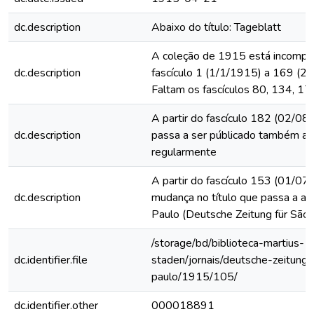
dc.description
Abaixo do título: Tageblatt
A coleção de 1915 está incomple
dc.description
fascículo 1 (1/1/1915) a 169 (2
Faltam os fascículos 80, 134, 17
A partir do fascículo 182 (02/08/
dc.description
passa a ser públicado também a
regularmente
A partir do fascículo 153 (01/07
dc.description
mudança no título que passa a ac
Paulo (Deutsche Zeitung für São 
/storage/bd/biblioteca-martius-
dc.identifier.file
staden/jornais/deutsche-zeitung-
paulo/1915/105/
dc.identifier.other
000018891