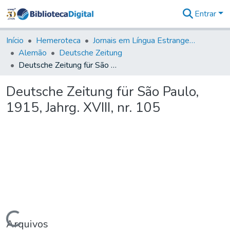
Entrar
Comunidades
&
Início
Hemeroteca
Jornais em Língua Estrangeira
Coleções
Alemão
Deutsche Zeitung
Tudo na
Deutsche Zeitung für São Paulo, 1915, Jahrg. XVIII, nr. 105
Biblioteca
Digital
Deutsche Zeitung für São Paulo,
Estatísticas
1915, Jahrg. XVIII, nr. 105
Carregando...
Arquivos