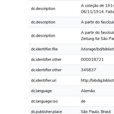
A coleção de 1914
dc.description
06/11/1914. Falta
dc.description
A partir do fascí
A partir do fascíc
dc.description
Zeitung für São Pa
dc.identifier.file
/storage/bd/bibli
dc.identifier.other
000018721
dc.identifier.other
345837
dc.identifier.uri
http://bibdig.bibl
dc.language
Alemão
dc.language.iso
de
dc.publisher.place
São Paulo, Brasil