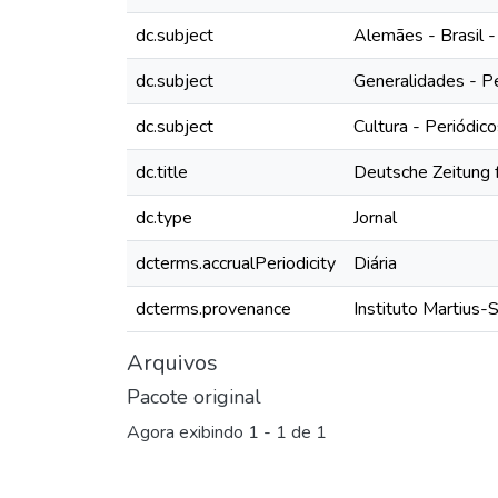
dc.subject
Alemães - Brasil -
dc.subject
Generalidades - P
dc.subject
Cultura - Periódic
dc.title
Deutsche Zeitung f
dc.type
Jornal
dcterms.accrualPeriodicity
Diária
dcterms.provenance
Instituto Martius-
Arquivos
Pacote original
Agora exibindo
1 - 1 de 1