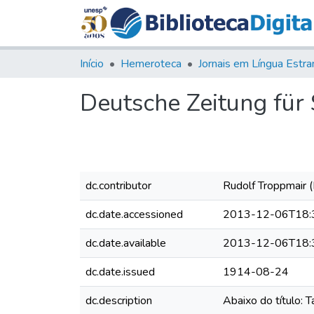
Início
Hemeroteca
Deutsche Zeitung für S
dc.contributor
Rudolf Troppmair (
dc.date.accessioned
2013-12-06T18:
dc.date.available
2013-12-06T18:
dc.date.issued
1914-08-24
dc.description
Abaixo do título: 