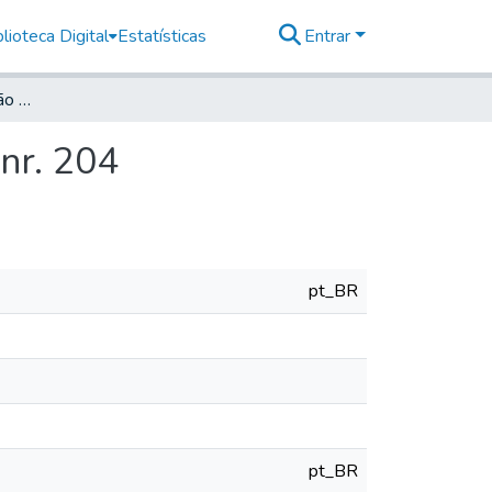
lioteca Digital
Estatísticas
Entrar
Deutsche Zeitung für São Paulo, 1914, Jahrg. XVIII, nr. 204
 nr. 204
pt_BR
pt_BR