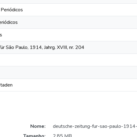
 Periódicos
eriódicos
os
ür São Paulo, 1914, Jahrg. XVIII, nr. 204
Staden
Nome:
deutsche-zeitung-fur-sao-paulo-1914
Tamanho:
2,85 MB