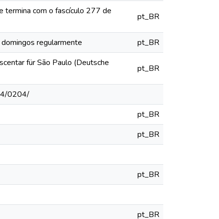
e termina com o fascículo 277 de
pt_BR
os domingos regularmente
pt_BR
escentar für São Paulo (Deutsche
pt_BR
914/0204/
pt_BR
pt_BR
pt_BR
pt_BR