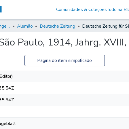
Comunidades & Coleções
Tudo na Bib
Jornais em Língua Estrangeira
Alemão
Deutsche Zeitung
ão Paulo, 1914, Jahrg. XVIII,
Página do item simplificado
Editor)
35:54Z
35:54Z
Tageblatt