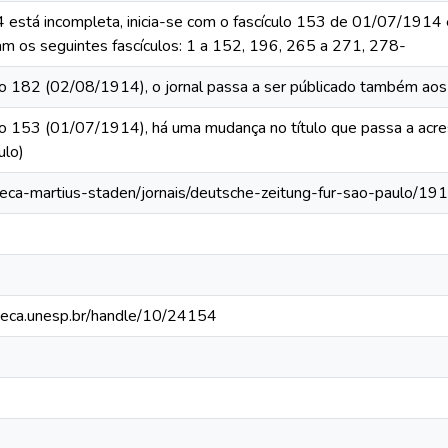
 está incompleta, inicia-se com o fascículo 153 de 01/07/1914 
m os seguintes fascículos: 1 a 152, 196, 265 a 271, 278-
culo 182 (02/08/1914), o jornal passa a ser públicado também a
ulo 153 (01/07/1914), há uma mudança no título que passa a acr
ulo)
oteca-martius-staden/jornais/deutsche-zeitung-fur-sao-paulo/1
ioteca.unesp.br/handle/10/24154