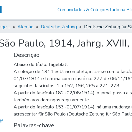
Comunidades & Coleções
Tudo na Bib
Jornais em Língua Estrangeira
Alemão
Deutsche Zeitung
ão Paulo, 1914, Jahrg. XVIII,
Descrição
Abaixo do título: Tageblatt
A coleção de 1914 está incompleta, inicia-se com o fascí
01/07/1914 e termina com o fascículo 277 de 06/11/19
seguintes fascículos: 1 a 152, 196, 265 a 271, 278-
A partir do fascículo 182 (02/08/1914), o jornal passa a 
também aos domingos regularmente
A partir do fascículo 153 (01/07/1914), há uma mudança n
acrescentar für São Paulo (Deutsche Zeitung für São Paul
df
Palavras-chave