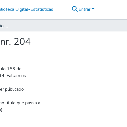
lioteca Digital
Estatísticas
Entrar
Deutsche Zeitung für São Paulo, 1914, Jahrg. XVIII, nr. 204
 nr. 204
culo 153 de
14. Faltam os
ser públicado
o título que passa a
o)