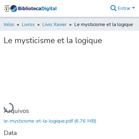
Entrar
Comunidades
&
Início
Livros
Lívio Xavier
Le mysticisme et la logique
Coleções
Tudo na
Le mysticisme et la logique
Biblioteca
Digital
Estatísticas
Carregando...
Arquivos
le-mysticisme-et-la-logique.pdf
(6,76 MB)
Data