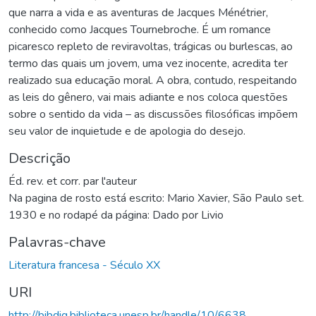
que narra a vida e as aventuras de Jacques Ménétrier,
conhecido como Jacques Tournebroche. É um romance
picaresco repleto de reviravoltas, trágicas ou burlescas, ao
termo das quais um jovem, uma vez inocente, acredita ter
realizado sua educação moral. A obra, contudo, respeitando
as leis do gênero, vai mais adiante e nos coloca questões
sobre o sentido da vida – as discussões filosóficas impõem
seu valor de inquietude e de apologia do desejo.
Descrição
Éd. rev. et corr. par l'auteur
Na pagina de rosto está escrito: Mario Xavier, São Paulo set.
1930 e no rodapé da página: Dado por Livio
Palavras-chave
Literatura francesa - Século XX
URI
http://bibdig.biblioteca.unesp.br/handle/10/6638