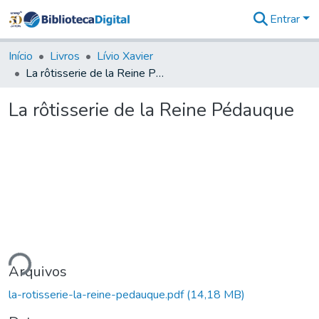
Entrar
Comunidades
&
Início
Livros
Lívio Xavier
Coleções
La rôtisserie de la Reine Pédauque
Tudo na
Biblioteca
La rôtisserie de la Reine Pédauque
Digital
Estatísticas
ndo...
Arquivos
la-rotisserie-la-reine-pedauque.pdf
(14,18 MB)