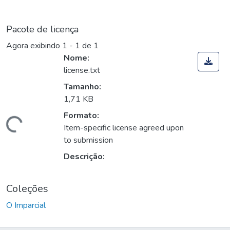
Pacote de licença
Agora exibindo
1 - 1 de 1
Nome:
license.txt
Tamanho:
1,71 KB
Formato:
Carregando...
Item-specific license agreed upon
to submission
Descrição:
Coleções
O Imparcial