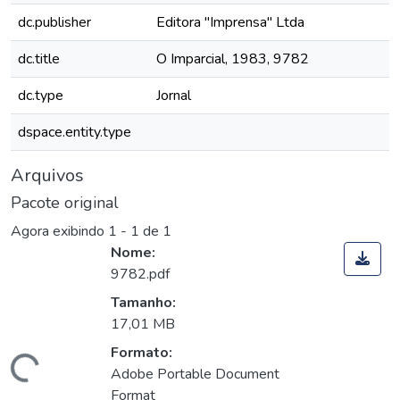
dc.publisher
Editora "Imprensa" Ltda
dc.title
O Imparcial, 1983, 9782
dc.type
Jornal
dspace.entity.type
Arquivos
Pacote original
Agora exibindo
1 - 1 de 1
Nome:
9782.pdf
Tamanho:
17,01 MB
Formato:
Carregando...
Adobe Portable Document
Format