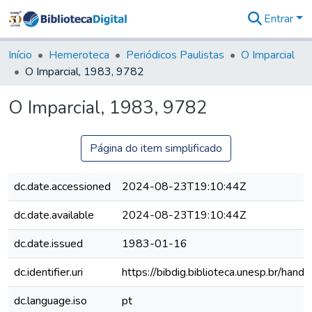
Entrar
Comunidades
&
Início
Hemeroteca
Periódicos Paulistas
O Imparcial
Coleções
O Imparcial, 1983, 9782
Tudo na
Biblioteca
O Imparcial, 1983, 9782
Digital
Estatísticas
Página do item simplificado
dc.date.accessioned
2024-08-23T19:10:44Z
dc.date.available
2024-08-23T19:10:44Z
dc.date.issued
1983-01-16
dc.identifier.uri
https://bibdig.biblioteca.unesp.br/han
dc.language.iso
pt