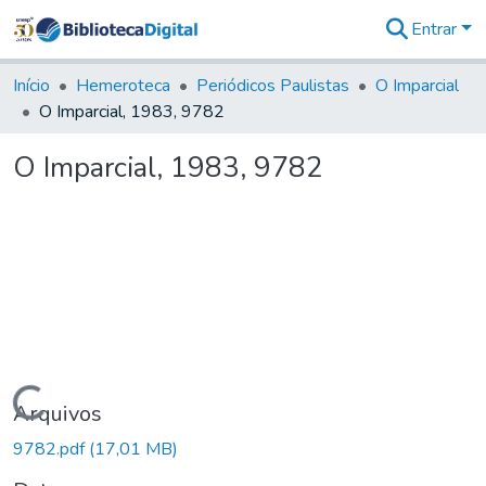
Entrar
Comunidades
&
Início
Hemeroteca
Periódicos Paulistas
O Imparcial
Coleções
O Imparcial, 1983, 9782
Tudo na
Biblioteca
O Imparcial, 1983, 9782
Digital
Estatísticas
Carregando...
Arquivos
9782.pdf
(17,01 MB)