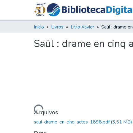
Início
Livros
Lívio Xavier
Saül : drame en cinq 
Carregando...
Arquivos
saul-drame-en-cinq-actes-1898.pdf
(3,51 MB)