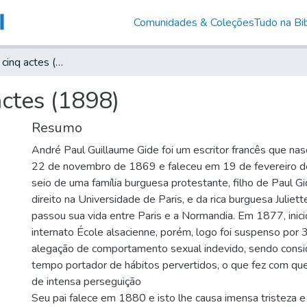
Comunidades & Coleções
Tudo na Bib
Saül : drame en cinq actes (1898)
actes (1898)
Resumo
André Paul Guillaume Gide foi um escritor francês que nas
22 de novembro de 1869 e faleceu em 19 de fevereiro d
seio de uma família burguesa protestante, filho de Paul G
direito na Universidade de Paris, e da rica burguesa Julie
passou sua vida entre Paris e a Normandia. Em 1877, inic
internato École alsacienne, porém, logo foi suspenso por
alegação de comportamento sexual indevido, sendo consi
tempo portador de hábitos pervertidos, o que fez com que
de intensa perseguição
Seu pai falece em 1880 e isto lhe causa imensa tristeza e