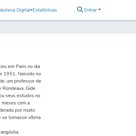
lioteca Digital
Estatísticas
Entrar
ceu em Paris no dia
e 1951. Nascido no
ide, um professor de
tte Rondeaux, Gide
iou seus estudos no
 3 meses com a
derado por muito
 se tornasse vítima
 angústia,