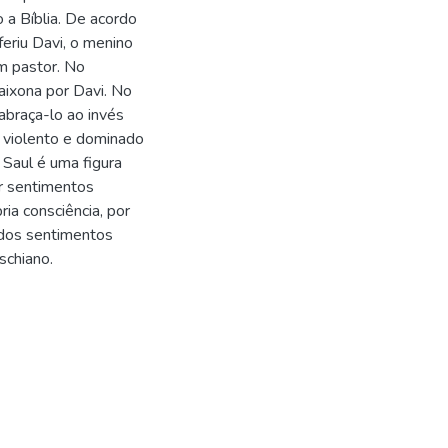
o a Bíblia. De acordo
feriu Davi, o menino
m pastor. No
paixona por Davi. No
 abraça-lo ao invés
 violento e dominado
 Saul é uma figura
or sentimentos
ia consciência, por
dos sentimentos
schiano.