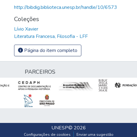
http://bibdig.biblioteca.unesp.br/handle/10/6573
Coleções
Lívio Xavier
Literatura Francesa, Filosofia - LFF
Página do item completo
PARCEIROS
UNESP
© 2026
Configurações de cookies
Enviar uma sugestão