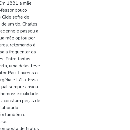
. Em 1881 a mãe
ofessor pouco
é Gide sofre de
de um tio, Charles
sacienne e passou a
sua mãe optou por
res, retornando à
a a frequentar os
es. Entre tantas
rta, uma delas teve
ntor Paul Laurens o
élia e Itália. Essa
qual sempre ansiou.
a homossexualidade.
as, constam peças de
colaborado
 foi também o
ise.
 composta de 5 atos