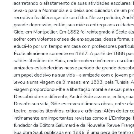
acarretando o afastamento de suas atividades escolares
leva-o para a Normandia e o deixa aos cuidados de um pr
receptivo às diferenças de seu filho. Nesse período, Andr
grande depressão, então, sua mãe o entrega aos cuidades 
Gide, em Montpellier. Em 1882 foi reintegrado à École al
sofrer com violentas crises de enxaquecas, dessa forma, 
educá-lo por um tempo em casa com professores particula
École alsacienne somente em1887. A partir de 1888 pass
salões literários de Paris, onde conhece inúmeros escritor
amizades estabelecidas nesse período de grande descobe
um papel decisivo na sua vida - a amizade com o jovem pi
levou a uma viagem de 9 meses, em 1893, pela Tunísia, Arg
viagem proporcionou-lhe a libertação moral e sexual pela 
Descobrindo-se diferente, André Gide assume, enfim, su
Durante sua vida, Gide escreveu inúmeras obras, entre el
teatro, ensaios literários, críticas e crônicas. Além de ter 
intimamente em importantes revistas como a L’Ermitage,
fundador da Editora Gallimard e da Nouvelle Revue França
Sua obra Saul, publicada em 1896, é uma peça de teatro