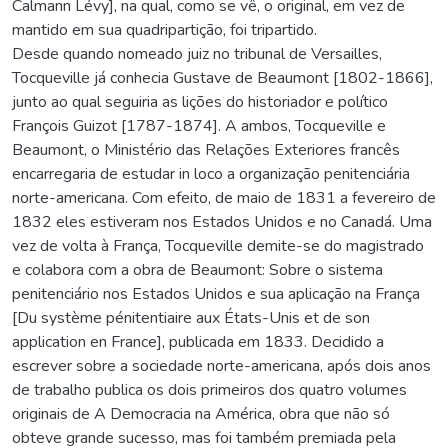
Calmann Lévy], na qual, como se vê, o original, em vez de
mantido em sua quadripartição, foi tripartido.
Desde quando nomeado juiz no tribunal de Versailles,
Tocqueville já conhecia Gustave de Beaumont [1802-1866],
junto ao qual seguiria as lições do historiador e político
François Guizot [1787-1874]. A ambos, Tocqueville e
Beaumont, o Ministério das Relações Exteriores francês
encarregaria de estudar in loco a organização penitenciária
norte-americana. Com efeito, de maio de 1831 a fevereiro de
1832 eles estiveram nos Estados Unidos e no Canadá. Uma
vez de volta à França, Tocqueville demite-se do magistrado
e colabora com a obra de Beaumont: Sobre o sistema
penitenciário nos Estados Unidos e sua aplicação na França
[Du système pénitentiaire aux États-Unis et de son
application en France], publicada em 1833. Decidido a
escrever sobre a sociedade norte-americana, após dois anos
de trabalho publica os dois primeiros dos quatro volumes
originais de A Democracia na América, obra que não só
obteve grande sucesso, mas foi também premiada pela