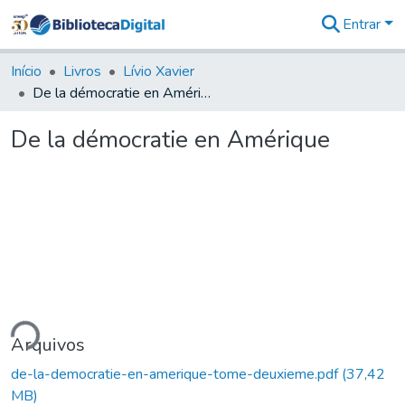
Entrar
Comunidades
&
Início
Livros
Lívio Xavier
Coleções
De la démocratie en Amérique
Tudo na
Biblioteca
De la démocratie en Amérique
Digital
Estatísticas
gando...
Arquivos
de-la-democratie-en-amerique-tome-deuxieme.pdf
(37,42
MB)