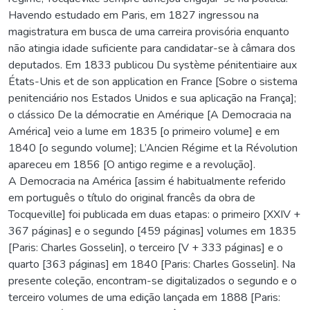
Havendo estudado em Paris, em 1827 ingressou na
magistratura em busca de uma carreira provisória enquanto
não atingia idade suficiente para candidatar-se à câmara dos
deputados. Em 1833 publicou Du système pénitentiaire aux
États-Unis et de son application en France [Sobre o sistema
penitenciário nos Estados Unidos e sua aplicação na França];
o clássico De la démocratie en Amérique [A Democracia na
América] veio a lume em 1835 [o primeiro volume] e em
1840 [o segundo volume]; L’Ancien Régime et la Révolution
apareceu em 1856 [O antigo regime e a revolução].
A Democracia na América [assim é habitualmente referido
em português o título do original francês da obra de
Tocqueville] foi publicada em duas etapas: o primeiro [XXIV +
367 páginas] e o segundo [459 páginas] volumes em 1835
[Paris: Charles Gosselin], o terceiro [V + 333 páginas] e o
quarto [363 páginas] em 1840 [Paris: Charles Gosselin]. Na
presente coleção, encontram-se digitalizados o segundo e o
terceiro volumes de uma edição lançada em 1888 [Paris: