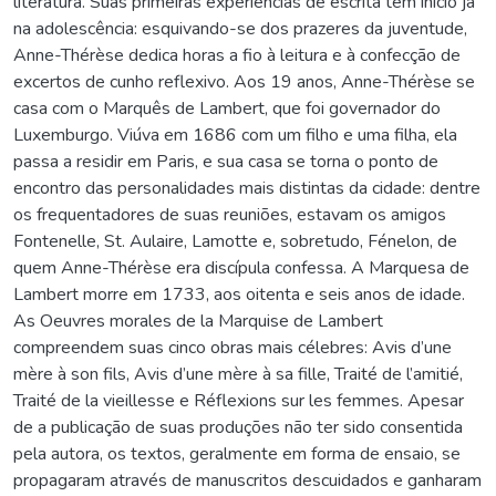
literatura. Suas primeiras experiências de escrita têm início já
na adolescência: esquivando-se dos prazeres da juventude,
Anne-Thérèse dedica horas a fio à leitura e à confecção de
excertos de cunho reflexivo. Aos 19 anos, Anne-Thérèse se
casa com o Marquês de Lambert, que foi governador do
Luxemburgo. Viúva em 1686 com um filho e uma filha, ela
passa a residir em Paris, e sua casa se torna o ponto de
encontro das personalidades mais distintas da cidade: dentre
os frequentadores de suas reuniões, estavam os amigos
Fontenelle, St. Aulaire, Lamotte e, sobretudo, Fénelon, de
quem Anne-Thérèse era discípula confessa. A Marquesa de
Lambert morre em 1733, aos oitenta e seis anos de idade.
As Oeuvres morales de la Marquise de Lambert
compreendem suas cinco obras mais célebres: Avis d’une
mère à son fils, Avis d’une mère à sa fille, Traité de l’amitié,
Traité de la vieillesse e Réflexions sur les femmes. Apesar
de a publicação de suas produções não ter sido consentida
pela autora, os textos, geralmente em forma de ensaio, se
propagaram através de manuscritos descuidados e ganharam