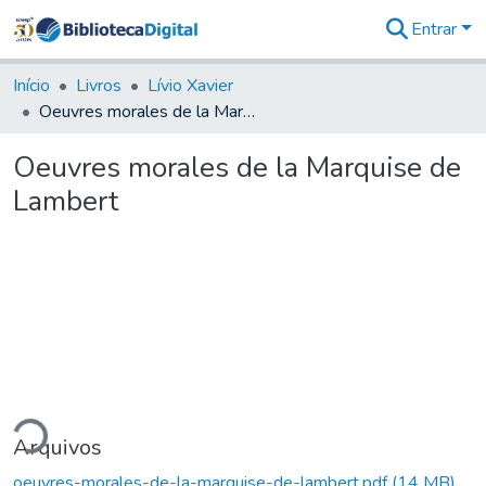
Entrar
Comunidades
&
Início
Livros
Lívio Xavier
Coleções
Oeuvres morales de la Marquise de Lambert
Tudo na
Biblioteca
Oeuvres morales de la Marquise de
Digital
Lambert
Estatísticas
egando...
Arquivos
oeuvres-morales-de-la-marquise-de-lambert.pdf
(14 MB)