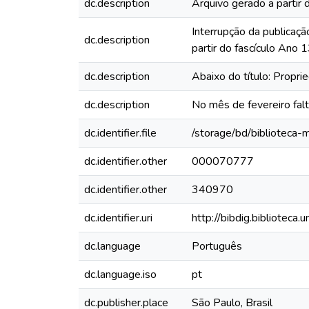
dc.description
Arquivo gerado a partir 
Interrupção da publicaçã
dc.description
partir do fascículo Ano
dc.description
Abaixo do título: Propri
dc.description
No mês de fevereiro fal
dc.identifier.file
/storage/bd/biblioteca
dc.identifier.other
000070777
dc.identifier.other
340970
dc.identifier.uri
http://bibdig.biblioteca
dc.language
Português
dc.language.iso
pt
dc.publisher.place
São Paulo, Brasil