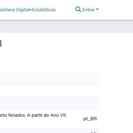
lioteca Digital
Estatísticas
Entrar
8
o feriados. A partir do Ano VII,
pt_BR