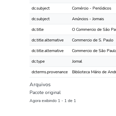
dc.subject
Comércio - Periódicos
dc.subject
Anúncios - Jornais
dc.title
O Commercio de São Pau
dc.title.alternative
Commercio de S. Paulo
dc.title.alternative
Commercio de São Paul
dc.type
Jornal
dcterms.provenance
Biblioteca Mário de And
Arquivos
Pacote original
Agora exibindo
1 - 1 de 1