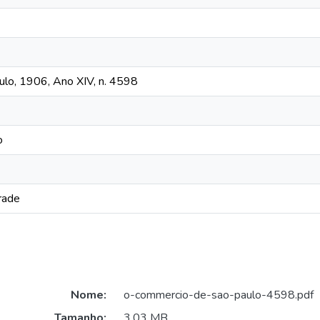
lo, 1906, Ano XIV, n. 4598
o
rade
Nome:
o-commercio-de-sao-paulo-4598.pdf
Tamanho:
3,03 MB