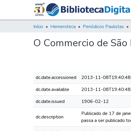
Início
Hemeroteca
Periódicos Paulistas
O Commercio de São P
dc.date.accessioned
2013-11-08T19:40:48
dc.date.available
2013-11-08T19:40:48
dc.date.issued
1906-02-12
Publicado de 17 de jane
dc.description
passa a ser publicado to