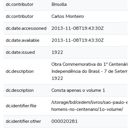
dc.contributor
Brisolla
dc.contributor
Carlos Monteiro
dc.date.accessioned
2013-11-08T19:43:30Z
dc.date.available
2013-11-08T19:43:30Z
dc.date.issued
1922
Obra Commemorativa do 1º Centenário
dc.description
Independência do Brasil - 7 de Setemb
1922
dc.description
Consta apenas o volume 1
/storage/bd/cedem/livros/sao-paulo-e
dc.identifier.file
homens-no-centenario/1o-volume/
dc.identifier.other
000020281