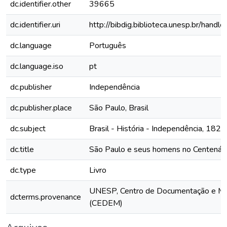
dc.identifier.other
39665
dc.identifier.uri
http://bibdig.biblioteca.unesp.br/hand
dc.language
Português
dc.language.iso
pt
dc.publisher
Independência
dc.publisher.place
São Paulo, Brasil
dc.subject
Brasil - História - Independência, 1822
dc.title
São Paulo e seus homens no Centenári
dc.type
Livro
UNESP, Centro de Documentação e M
dcterms.provenance
(CEDEM)