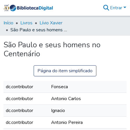
Entrar
Comunidades
&
Início
Livros
Lívio Xavier
Coleções
São Paulo e seus homens no Centenário
Tudo na
Biblioteca
São Paulo e seus homens no
Digital
Centenário
Estatísticas
Página do item simplificado
dc.contributor
Fonseca
dc.contributor
Antonio Carlos
dc.contributor
Ignacio
dc.contributor
Antonio Pereira