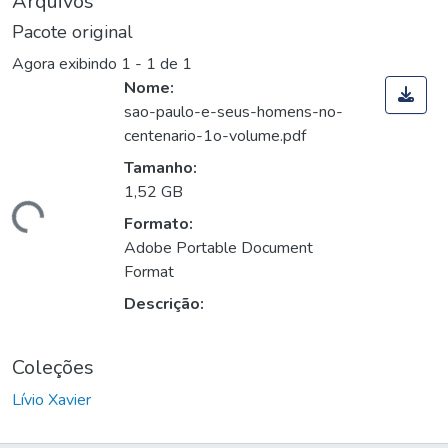
Arquivos
Pacote original
Agora exibindo
1 - 1 de 1
Nome:
sao-paulo-e-seus-homens-no-
centenario-1o-volume.pdf
Tamanho:
1,52 GB
egando...
Formato:
Adobe Portable Document
Format
Descrição:
Coleções
Lívio Xavier