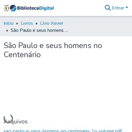
Entrar
Comunidades
&
Início
Livros
Lívio Xavier
Coleções
São Paulo e seus homens no Centenário
Tudo na
Biblioteca
São Paulo e seus homens no
Digital
Centenário
Estatísticas
Carregando...
Arquivos
sao-paulo-e-seus-homens-no-centenario-1o-volume.pdf