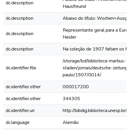
dc.description
Hausfreund
dc.description
Abaixo do título: Wochen=Ausg
Representante geral para a Euro
dc.description
Neider
dc.description
Na coleção de 1907 faltam os fas
/storage/bd/biblioteca-martius-
dc.identifier.file
staden/jornais/deutsche-zeitung-
paulo/1907/0014/
dc.identifier.other
000017200
dc.identifier.other
344305
dc.identifier.uri
http://bibdig.biblioteca.unesp.b
dc.language
Alemão