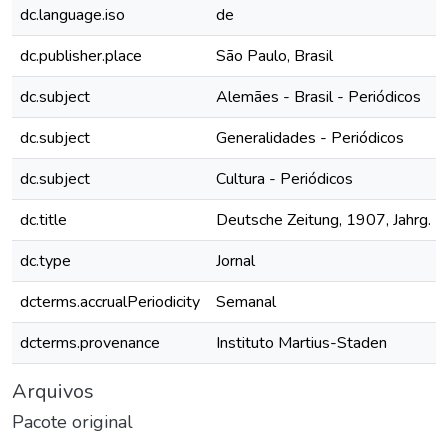
dc.language.iso
de
dc.publisher.place
São Paulo, Brasil
dc.subject
Alemães - Brasil - Periódicos
dc.subject
Generalidades - Periódicos
dc.subject
Cultura - Periódicos
dc.title
Deutsche Zeitung, 1907, Jahrg. III
dc.type
Jornal
dcterms.accrualPeriodicity
Semanal
dcterms.provenance
Instituto Martius-Staden
Arquivos
Pacote original