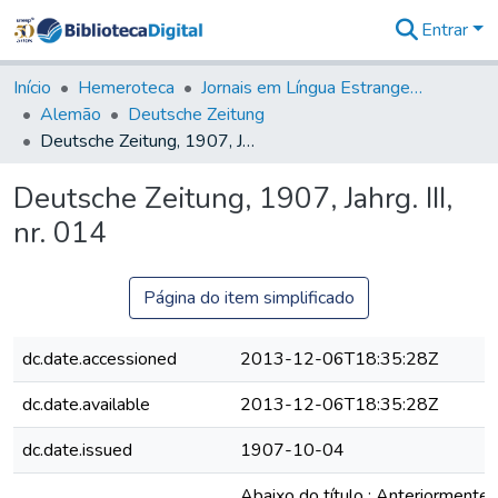
Entrar
Comunidades
&
Início
Hemeroteca
Jornais em Língua Estrangeira
Coleções
Alemão
Deutsche Zeitung
Tudo na
Deutsche Zeitung, 1907, Jahrg. III, nr. 014
Biblioteca
Digital
Deutsche Zeitung, 1907, Jahrg. III,
Estatísticas
nr. 014
Página do item simplificado
dc.date.accessioned
2013-12-06T18:35:28Z
dc.date.available
2013-12-06T18:35:28Z
dc.date.issued
1907-10-04
Abaixo do título : Anteriormente