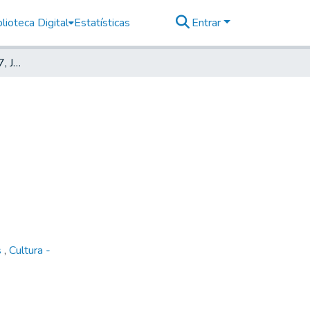
lioteca Digital
Estatísticas
Entrar
Deutsche Zeitung, 1907, Jahrg. III, nr. 014
s
,
Cultura -