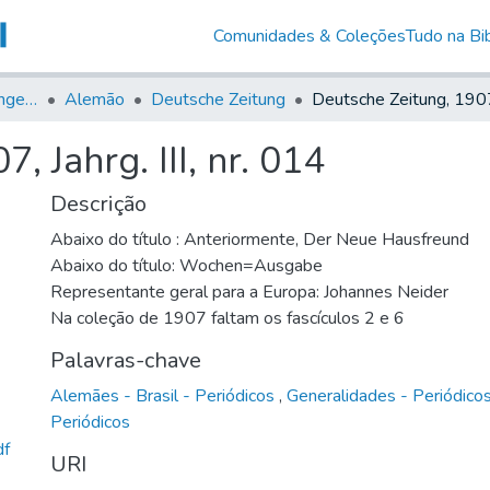
Comunidades & Coleções
Tudo na Bib
Jornais em Língua Estrangeira
Alemão
Deutsche Zeitung
, Jahrg. III, nr. 014
Descrição
Abaixo do título : Anteriormente, Der Neue Hausfreund
Abaixo do título: Wochen=Ausgabe
Representante geral para a Europa: Johannes Neider
Na coleção de 1907 faltam os fascículos 2 e 6
Palavras-chave
Alemães - Brasil - Periódicos
,
Generalidades - Periódico
Periódicos
df
URI