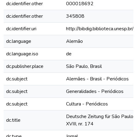
dc.identifier.other
000018692
dc.identifier.other
345808
dc.identifier.uri
http://bibdig.biblioteca.unesp.b
dc.language
Alemão
dc.language.iso
de
dc.publisher.place
São Paulo, Brasil
dc.subject
Alemães - Brasil - Periódicos
dc.subject
Generalidades - Periódicos
dc.subject
Cultura - Periódicos
Deutsche Zeitung für São Paulo, 
dc.title
XVIII, nr. 174
dc.type
Jornal