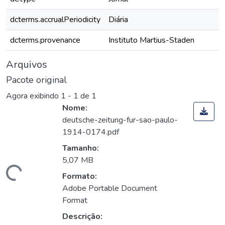
dcterms.accrualPeriodicity
Diária
dcterms.provenance
Instituto Martius-Staden
Arquivos
Pacote original
Agora exibindo
1 - 1 de 1
Nome:
deutsche-zeitung-fur-sao-paulo-
1914-0174.pdf
Tamanho:
5,07 MB
rregando...
Formato:
Adobe Portable Document
Format
Descrição: