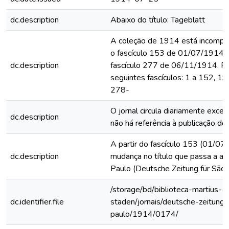
dc.description
Abaixo do título: Tageblatt
A coleção de 1914 está incomplet
o fascículo 153 de 01/07/1914 
dc.description
fascículo 277 de 06/11/1914. F
seguintes fascículos: 1 a 152, 1
278-
O jornal circula diariamente exce
dc.description
não há referência à publicação do 
A partir do fascículo 153 (01/07
dc.description
mudança no título que passa a ac
Paulo (Deutsche Zeitung für São 
/storage/bd/biblioteca-martius-
dc.identifier.file
staden/jornais/deutsche-zeitung-
paulo/1914/0174/