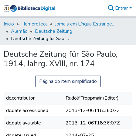
Entrar
Comunidades
&
Início
Hemeroteca
Jornais em Língua Estrangeira
Coleções
Alemão
Deutsche Zeitung
Tudo na
Deutsche Zeitung für São Paulo, 1914, Jahrg. XVIII, nr. 174
Biblioteca
Digital
Deutsche Zeitung für São Paulo,
Estatísticas
1914, Jahrg. XVIII, nr. 174
Página do item simplificado
dc.contributor
Rudolf Troppmair (Editor)
dc.date.accessioned
2013-12-06T18:36:07Z
dc.date.available
2013-12-06T18:36:07Z
dc.date.issued
1914-07-25