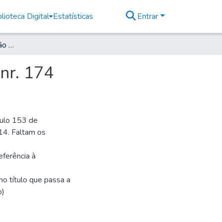
lioteca Digital
Estatísticas
Entrar
Deutsche Zeitung für São Paulo, 1914, Jahrg. XVIII, nr. 174
 nr. 174
culo 153 de
14. Faltam os
eferência à
o título que passa a
o)