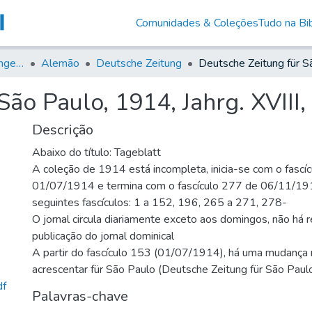
Comunidades & Coleções
Tudo na Bib
Jornais em Língua Estrangeira
Alemão
Deutsche Zeitung
ão Paulo, 1914, Jahrg. XVIII,
Descrição
Abaixo do título: Tageblatt
A coleção de 1914 está incompleta, inicia-se com o fascí
01/07/1914 e termina com o fascículo 277 de 06/11/19
seguintes fascículos: 1 a 152, 196, 265 a 271, 278-
O jornal circula diariamente exceto aos domingos, não há r
publicação do jornal dominical
A partir do fascículo 153 (01/07/1914), há uma mudança n
acrescentar für São Paulo (Deutsche Zeitung für São Paul
df
Palavras-chave