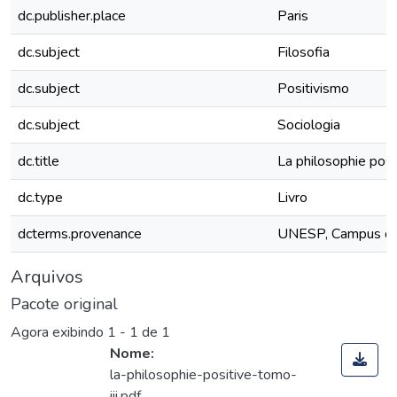
dc.publisher.place
Paris
dc.subject
Filosofia
dc.subject
Positivismo
dc.subject
Sociologia
dc.title
La philosophie posi
dc.type
Livro
dcterms.provenance
UNESP, Campus de
Arquivos
Pacote original
Agora exibindo
1 - 1 de 1
Nome:
la-philosophie-positive-tomo-
iii.pdf