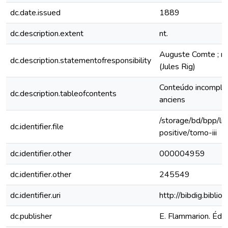
dc.date.issued
1889
dc.description.extent
nt.
Auguste Comte ; r
dc.description.statementofresponsibility
(Jules Rig)
Conteúdo incompleto
dc.description.tableofcontents
anciens
/storage/bd/bpp/liv
dc.identifier.file
positive/tomo-iii
dc.identifier.other
000004959
dc.identifier.other
245549
dc.identifier.uri
http://bibdig.bibli
dc.publisher
E. Flammarion. Édit