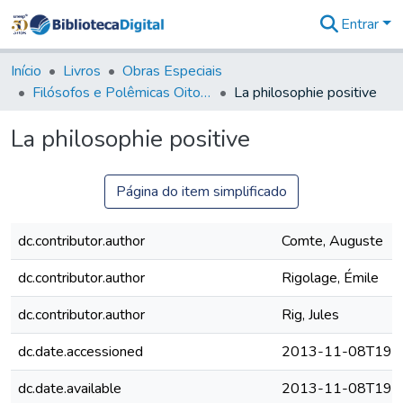
Entrar
Comunidades
&
Início
Livros
Obras Especiais
Coleções
Filósofos e Polêmicas Oitocentistas - FPO
La philosophie positive
Tudo na
Biblioteca
La philosophie positive
Digital
Estatísticas
Página do item simplificado
dc.contributor.author
Comte, Auguste
dc.contributor.author
Rigolage, Émile
dc.contributor.author
Rig, Jules
dc.date.accessioned
2013-11-08T19:4
dc.date.available
2013-11-08T19:4