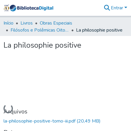
Entrar
Comunidades
&
Início
Livros
Obras Especiais
Coleções
Filósofos e Polêmicas Oitocentistas - FPO
La philosophie positive
Tudo na
Biblioteca
La philosophie positive
Digital
Estatísticas
Carregando...
Arquivos
la-philosophie-positive-tomo-iii.pdf
(20,49 MB)