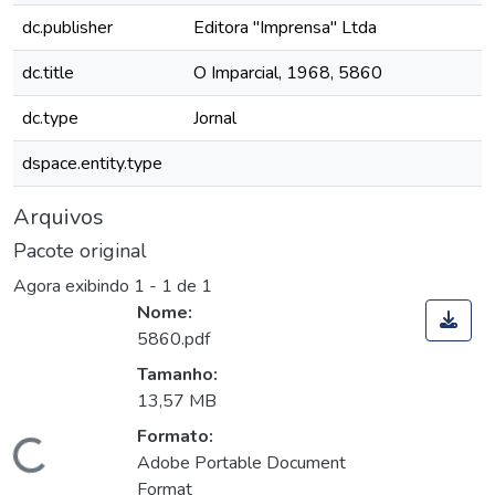
dc.publisher
Editora "Imprensa" Ltda
dc.title
O Imparcial, 1968, 5860
dc.type
Jornal
dspace.entity.type
Arquivos
Pacote original
Agora exibindo
1 - 1 de 1
Nome:
5860.pdf
Tamanho:
13,57 MB
Formato:
Carregando...
Adobe Portable Document
Format