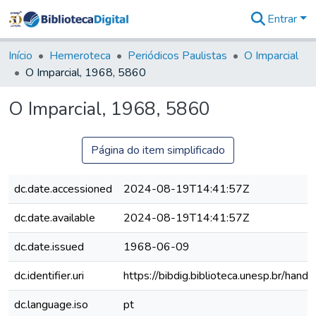
Entrar
Comunidades
&
Início
Hemeroteca
Periódicos Paulistas
O Imparcial
Coleções
O Imparcial, 1968, 5860
Tudo na
Biblioteca
O Imparcial, 1968, 5860
Digital
Estatísticas
Página do item simplificado
dc.date.accessioned
2024-08-19T14:41:57Z
dc.date.available
2024-08-19T14:41:57Z
dc.date.issued
1968-06-09
dc.identifier.uri
https://bibdig.biblioteca.unesp.br/han
dc.language.iso
pt