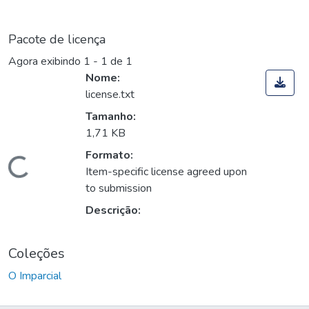
Pacote de licença
Agora exibindo
1 - 1 de 1
Nome:
license.txt
Tamanho:
1,71 KB
Formato:
Carregando...
Item-specific license agreed upon
to submission
Descrição:
Coleções
O Imparcial