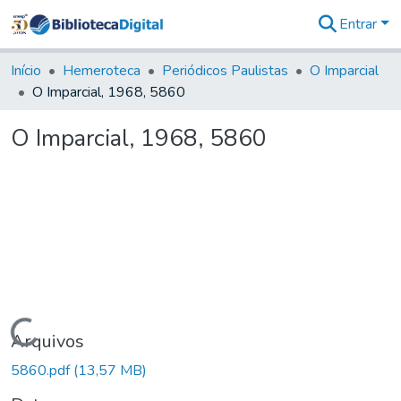
Entrar
Comunidades
&
Início
Hemeroteca
Periódicos Paulistas
O Imparcial
Coleções
O Imparcial, 1968, 5860
Tudo na
Biblioteca
O Imparcial, 1968, 5860
Digital
Estatísticas
Carregando...
Arquivos
5860.pdf
(13,57 MB)